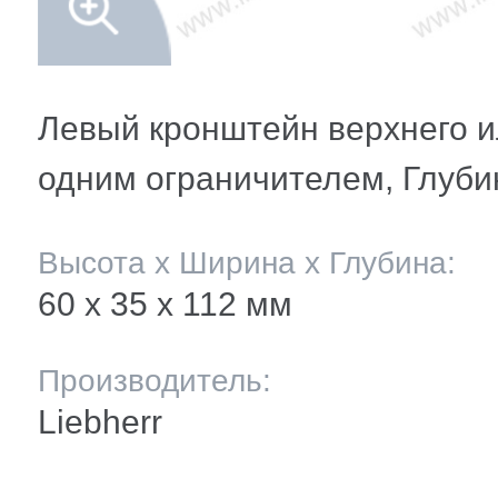
мление полок
и балкона
ли ящиков
Левый кронштейн верхнего и
одним ограничителем, Глуби
 и двери
Высота х Ширина х Глубина:
и
60 х 35 x 112 мм
ее
Производитель:
Liebherr
ы(уплотнители)