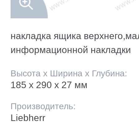
мление полок
и балкона
ли ящиков
накладка ящика верхнего,мал
информационной накладки
 и двери
Высота х Ширина х Глубина:
и
185 х 290 x 27 мм
ее
Производитель:
Liebherr
ы(уплотнители)