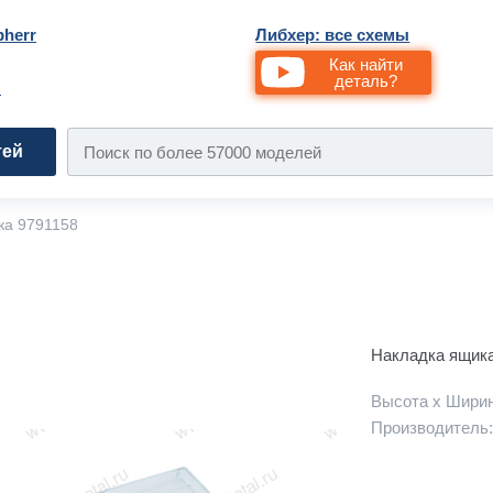
bherr
Либхер: все схемы
Как найти
деталь?
и
тей
ка 9791158
Накладка ящик
Высота х Ширин
Производитель: