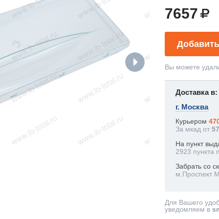
7657
Добавить
Вы можете удали
Доставка в:
г. Москва
Курьером
47
За мкад от
5
На пункт выд
2923 пункта 
Забрать со с
м.Проспект 
Для Вашего удо
уведомляем в
s