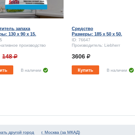
титель запаха
Средство
ы: 130 x 90 х 15.
Размеры: 185 x 50 х 50.
75
ID: 76647
нативное производство
Производитель: Liebherr
148
3606
ить
Купить
В наличии
В наличии
ать другой город
г. Москва (за МКАД)