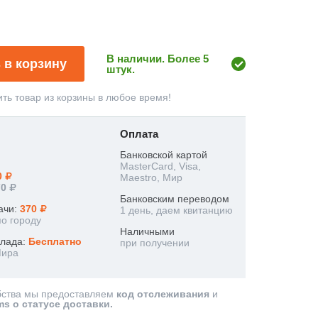
В наличии. Более 5
 в корзину
штук.
ть товар из корзины в любое время!
Оплата
Банковской картой
MasterCard, Visa,
0
Maestro, Мир
70
Банковским переводом
ачи:
370
1 день, даем квитанцию
по городу
Наличными
клада:
Бесплатно
при получении
Мира
бства мы предоставляем
код отслеживания
и
ms о статусе доставки.