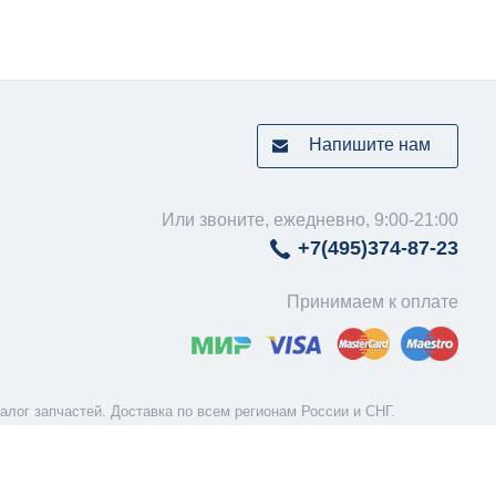
Напишите нам
Или звоните, ежедневно, 9:00-21:00
+7(495)
374-87-23
Принимаем к оплате
ог зап­час­тей. До­с­тав­ка по всем ре­ги­о­нам России и СНГ.