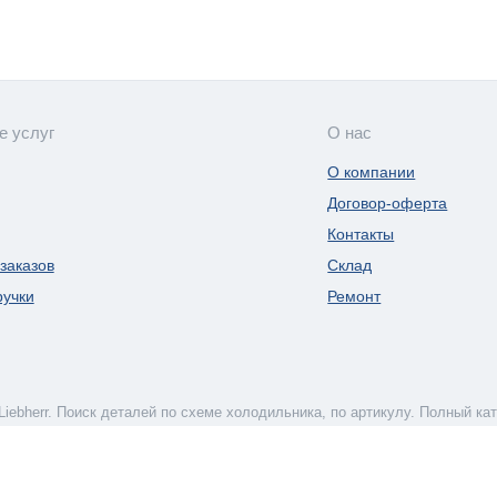
е услуг
О нас
О компании
Договор-оферта
Контакты
заказов
Склад
ручки
Ремонт
 Поиск де­та­лей по схе­ме хо­ло­диль­ни­ка, по ар­ти­ку­лу. Пол­ный ка­та­л