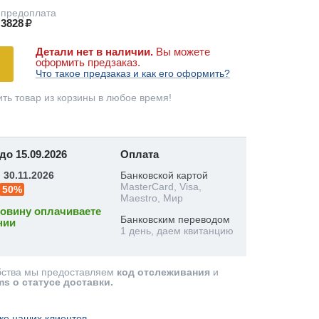
предоплата
3828
Детали нет в наличии.
Вы можете
оформить предзаказ.
Что такое предзаказ и как его оформить?
ть товар из корзины в любое время!
до 15.09.2026
Оплата
:
30.11.2026
Банковской картой
MasterCard, Visa,
50%
Maestro, Мир
овину оплачиваете
Банковским переводом
нии
1 день, даем квитанцию
бства мы предоставляем
код отслеживания
и
ms о статусе доставки.
ке наших клиентов