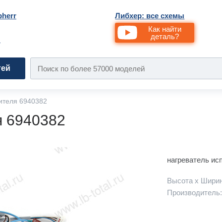
bherr
Либхер: все схемы
Как найти
деталь?
и
тей
ителя 6940382
я 6940382
нагреватель ис
Высота х Ширин
Производитель: