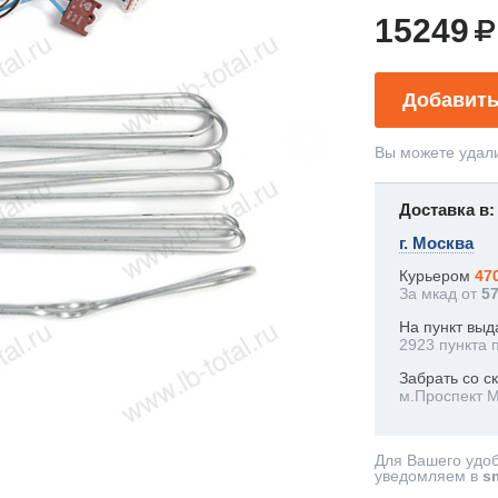
15249
Добавить
Вы можете удали
Доставка в:
г. Москва
Курьером
47
За мкад от
5
На пункт выд
2923 пункта 
Забрать со с
м.Проспект 
Для Вашего удо
уведомляем в
s