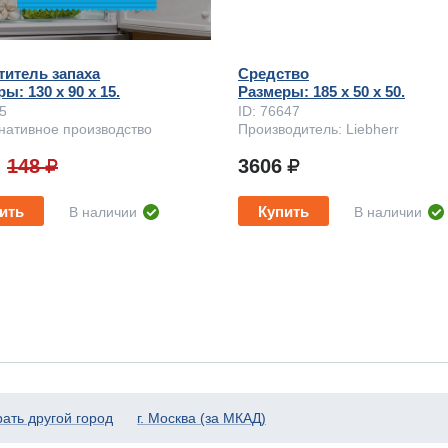
титель запаха
Средство
ы: 130 x 90 х 15.
Размеры: 185 x 50 х 50.
75
ID: 76647
нативное производство
Производитель: Liebherr
148
3606
ить
Купить
В наличии
В наличии
ать другой город
г. Москва (за МКАД)