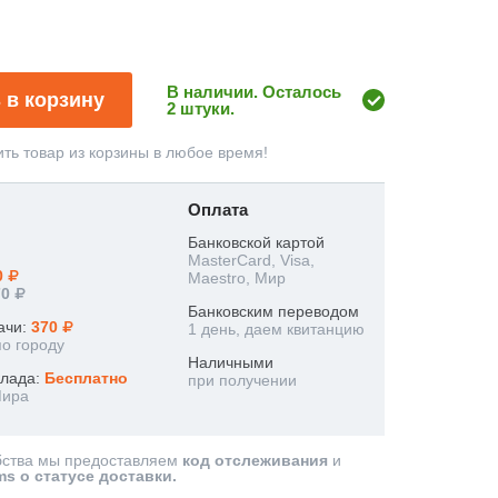
В наличии. Осталось
 в корзину
2 штуки.
ть товар из корзины в любое время!
Оплата
Банковской картой
MasterCard, Visa,
0
Maestro, Мир
70
Банковским переводом
ачи:
370
1 день, даем квитанцию
по городу
Наличными
клада:
Бесплатно
при получении
Мира
бства мы предоставляем
код отслеживания
и
ms о статусе доставки.