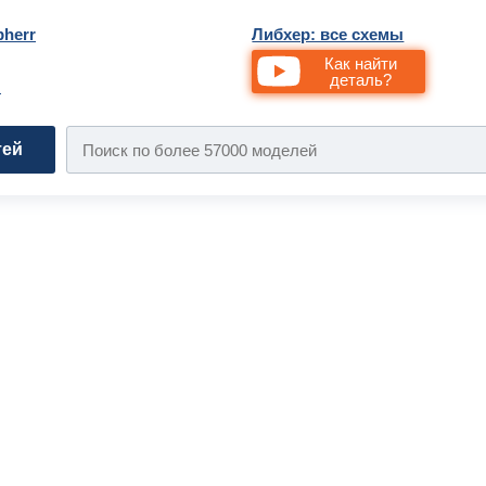
bherr
Либхер: все схемы
Как найти
деталь?
и
тей