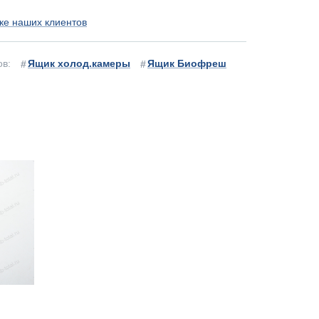
ке наших клиентов
ов:
Ящик холод.камеры
Ящик Биофреш