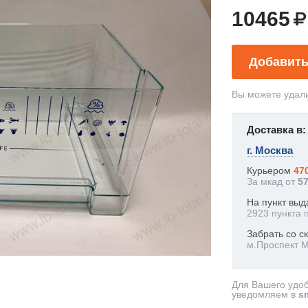
10465
Добавить
Вы можете удали
Доставка в:
г. Москва
Курьером
47
За мкад от
5
На пункт выд
2923 пункта 
Забрать со с
м.Проспект 
Для Вашего удо
уведомляем в
s