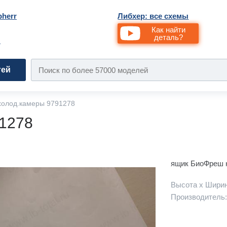
bherr
Либхер: все схемы
Как найти
деталь?
и
тей
холод.камеры 9791278
1278
ящик БиоФреш н
Высота х Ширин
Производитель: