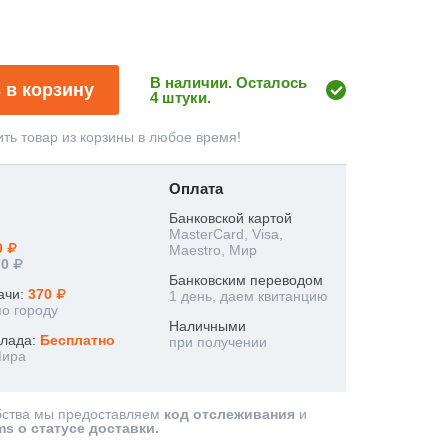
В наличии. Осталось
 в корзину
4 штуки.
ть товар из корзины в любое время!
Оплата
Банковской картой
MasterCard, Visa,
0
Maestro, Мир
70
Банковским переводом
ачи:
370
1 день, даем квитанцию
по городу
Наличными
клада:
Бесплатно
при получении
Мира
бства мы предоставляем
код отслеживания
и
ms о статусе доставки.