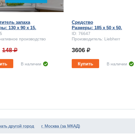
титель запаха
Средство
ы: 130 x 90 х 15.
Размеры: 185 x 50 х 50.
75
ID: 76647
нативное производство
Производитель: Liebherr
148
3606
ить
Купить
В наличии
В наличии
ать другой город
г. Москва (за МКАД)