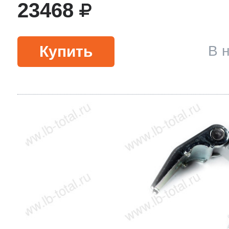
23468
Купить
В 