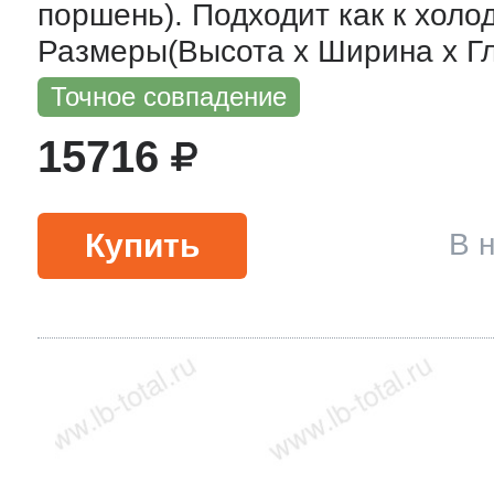
поршень). Подходит как к холод
тва по уходу
Размеры(Высота х Ширина х Глу
Точное совпадение
троника
15716
и морозилок
Купить
В 
и холод.камер