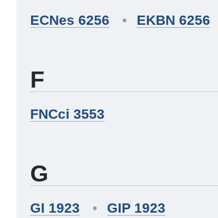
ECNes 6256
EKBN 6256
F
FNCci 3553
G
GI 1923
GIP 1923