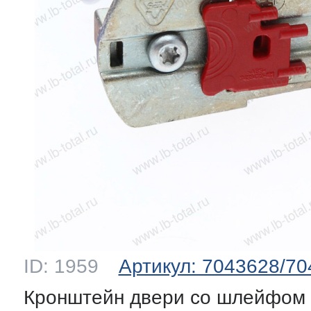
мление полок
и балкона
ли ящиков
 и двери
и
ее
ID: 1959
Артикул: 7043628/7
ы(уплотнители)
Кронштейн двери со шлейфом (