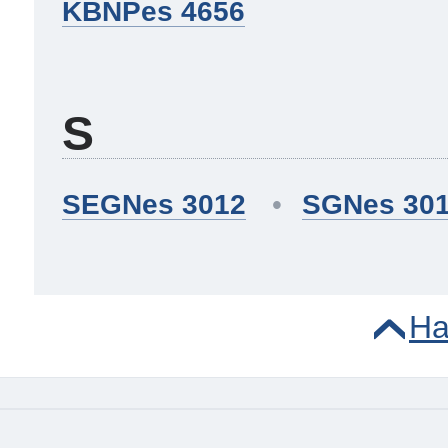
KBNPes 4656
S
SEGNes 3012
SGNes 30
На