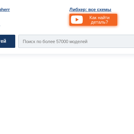
bherr
Либхер: все схемы
Как найти
деталь?
и
тей