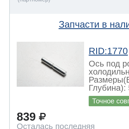
Запчасти в нал
RID:1770
Ось под р
холодильн
Размеры(
Глубина): 
Точное сов
839
Осталась последняя