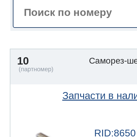
тва по уходу
троника
10
Саморез-ше
и морозилок
и холод.камер
Запчасти в нал
RID:8650