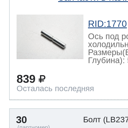
RID:1770
Ось под р
холодильн
Размеры(
Глубина): 
839
Осталась последняя
30
Болт
(LB237