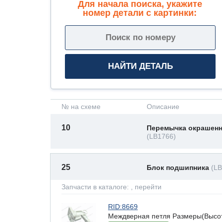
Для начала поиска, укажите
номер детали с картинки:
№ на схеме
Описание
10
Перемычка окрашен
(LB1766)
25
Блок подшипника
(L
Запчасти в каталоге:
, перейти
RID:8669
Междверная петля Размеры(Высота 