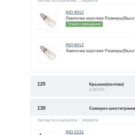
Запчасти в наличии:
, перейти
RID:9012
Лампочка короткая Размеры(Высота
Точное совпадение
RID:9012
Лампочка короткая Размеры(Высота
120
Крышка(колпак)
(LB243)
130
Саморез-шестигран
Запчасти в каталоге:
, перейти
RID:2231