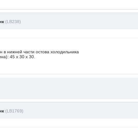
ник
(LB238)
 в нижней части остова холодильника
а): 45 x 30 х 30.
ник
(LB1769)