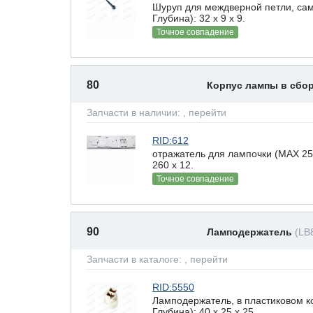
Шуруп для междверной петли, са
Глубина): 32 x 9 х 9.
Точное совпадение
80
Корпус лампы в сбо
Запчасти в наличии:
, перейти
RID:612
отражатель для лампочки (MAX 25
260 х 12.
Точное совпадение
90
Ламподержатель
(LB
Запчасти в каталоге:
, перейти
RID:5550
Ламподержатель, в пластиковом к
Глубина): 40 x 25 х 25.