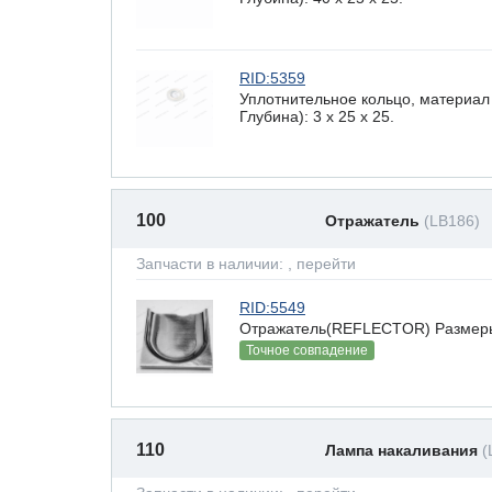
RID:5359
Уплотнительное кольцо, материал
Глубина): 3 x 25 х 25.
100
Отражатель
(LB186)
Запчасти в наличии:
, перейти
RID:5549
Отражатель(REFLECTOR) Размеры(В
Точное совпадение
110
Лампа накаливания
(