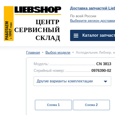
Доставка запчастей Lie
По всей России
ЦЕНТР
Выберите регион доставк
СЕРВИСНЫЙ
Каталог запчас
СКЛАД
Главная
•
Выбор модели
•
Холодильник Либхер, м
Модель:
CN 3813
Серийный номер:
0976390-02
1
2