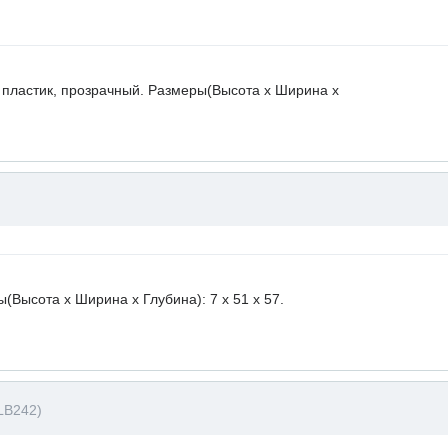
 пластик, прозрачный. Размеры(Высота х Ширина х
ысота х Ширина х Глубина): 7 x 51 х 57.
LB242)