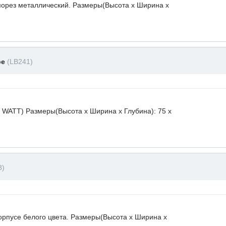
морез металлический. Размеры(Высота х Ширина х
ре
(LB241)
 WATT) Размеры(Высота х Ширина х Глубина): 75 x
8)
орпусе белого цвета. Размеры(Высота х Ширина х