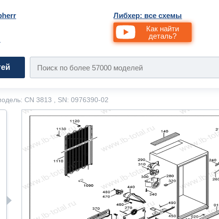
bherr
Либхер: все схемы
Как найти
деталь?
и
тей
одель: CN 3813 , SN: 0976390-02