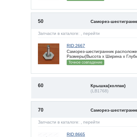
50
Саморез-шестигран
Запчасти в каталоге:
, перейти
RID:2667
Саморез-шестигранник расположен
Размеры(Высота х Ширина х Глубин
Точное совпадение
60
Крышка(колпак)
(LB1768)
70
Саморез-шестигран
Запчасти в каталоге:
, перейти
RID:8665