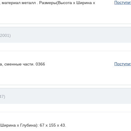
Поступи
, материал металл . Размеры(Высота х Ширина х
B2001)
Поступи
а, сменные части. 0366
47)
ирина х Глубина): 67 x 155 х 43.