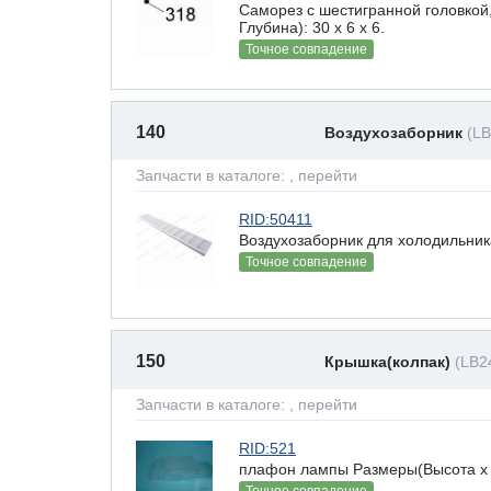
Саморез с шестигранной головкой
Глубина): 30 x 6 х 6.
Точное совпадение
140
Воздухозаборник
(L
Запчасти в каталоге:
, перейти
RID:50411
Воздухозаборник для холодильник
Точное совпадение
150
Крышка(колпак)
(LB2
Запчасти в каталоге:
, перейти
RID:521
плафон лампы Размеры(Высота х Ш