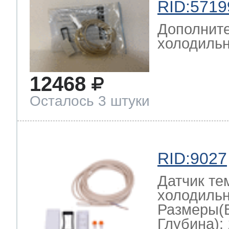
RID:5719
Дополните
холодильн
12468
Осталось 3 штуки
RID:9027
Датчик те
холодильн
Размеры(
Глубина): 