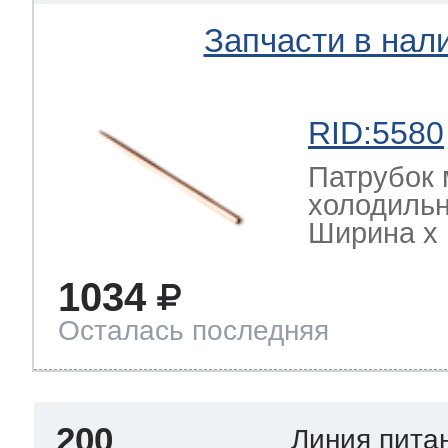
Запчасти в нал
RID:5580
Патрубок 
холодильн
Ширина х Г
1034
Осталась последняя
200
Линия пита