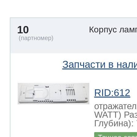
тва по уходу
10
Корпус лам
троника
и морозилок
Запчасти в нал
и холод.камер
RID:612
отражател
WATT) Ра
Глубина): 