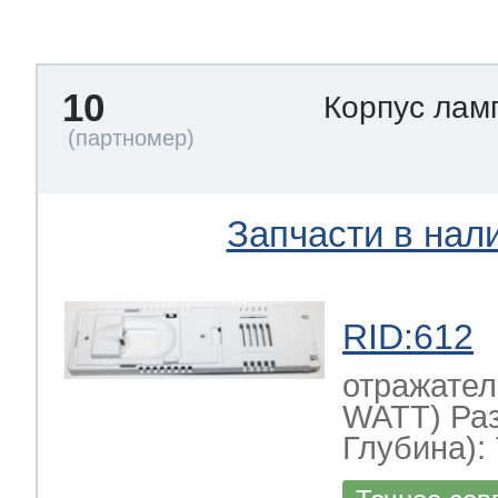
тва по уходу
10
Корпус лам
троника
и морозилок
Запчасти в нал
и холод.камер
RID:612
отражател
WATT) Ра
Глубина): 