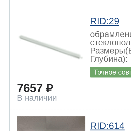
RID:29
обрамлени
стеклопол
Размеры(
Глубина): 
Точное сов
7657
В наличии
RID:614