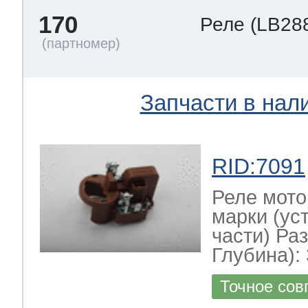
170
Реле
(LB28
Запчасти в нал
RID:7091
Реле мото
марки (ус
части) Ра
Глубина): 
Точное сов