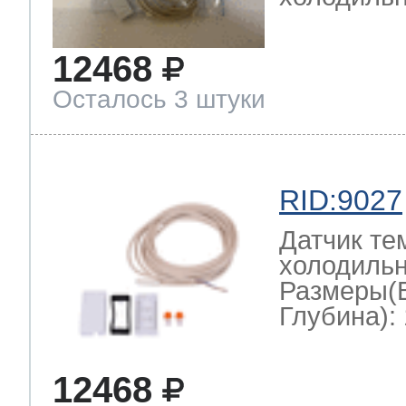
12468
Осталось 3 штуки
RID:9027
Датчик те
холодильн
Размеры(
Глубина): 
12468