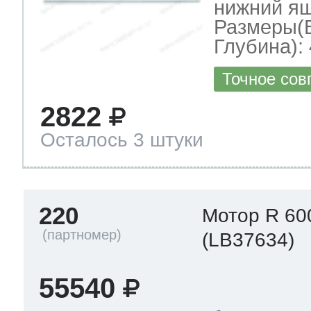
нижний я
Размеры(
Глубина): 
Точное сов
2822
Осталось 3 штуки
220
Мотор R 60
(LB37634)
55540