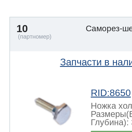
тва по уходу
10
Саморез-ше
троника
и морозилок
Запчасти в нал
и холод.камер
RID:8650
Ножка хо
Размеры(
Глубина): 