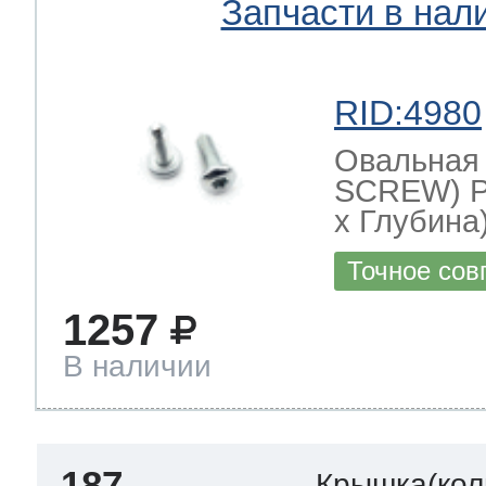
Запчасти в нал
RID:4980
Овальная
SCREW) Р
х Глубина)
Точное сов
1257
В наличии
187
Крышка(кол