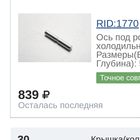
RID:1770
Ось под р
холодильн
Размеры(
Глубина): 
Точное сов
839
Осталась последняя
30
Крышка(кол