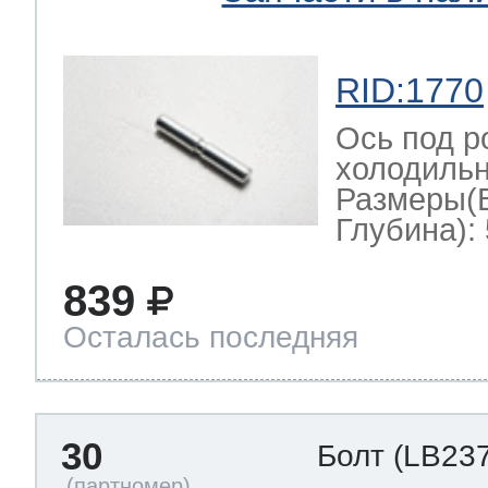
RID:1770
Ось под р
холодильн
Размеры(
Глубина): 
839
Осталась последняя
30
Болт
(LB237