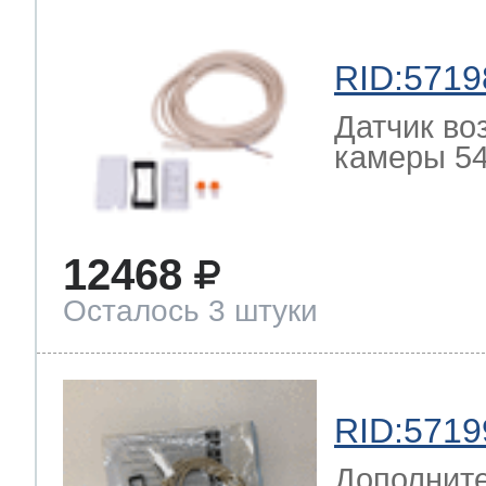
RID:5719
Датчик во
камеры 54
12468
Осталось 3 штуки
RID:5719
Дополните