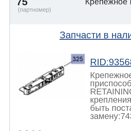
75
Крепежное
Запчасти в нал
RID:9356
Крепежно
приспосо
RETAININ
крепления
быть пост
замену:74