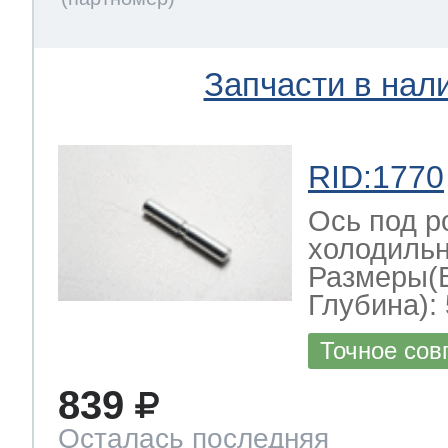
Запчасти в нал
RID:1770
Ось под р
холодильн
Размеры(
Глубина): 
Точное сов
839
Осталась последняя