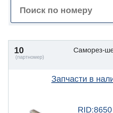
тва по уходу
троника
10
Саморез-ше
и морозилок
и холод.камер
Запчасти в нал
RID:8650