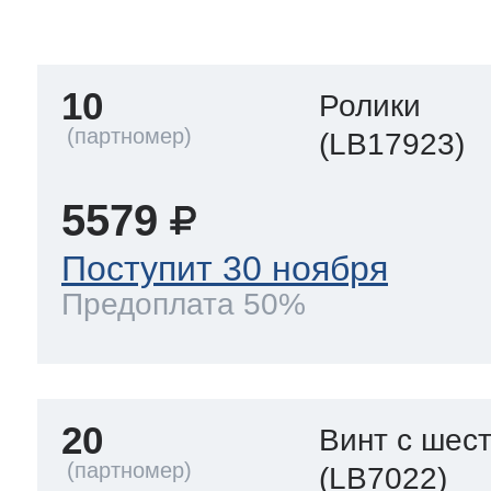
тва по уходу
10
Ролики
троника
(LB17923)
5579
и морозилок
Поступит 30 ноября
Предоплата 50%
и холод.камер
20
Винт с шес
(LB7022)