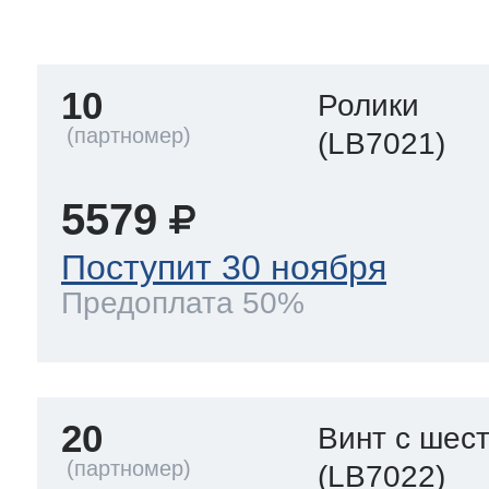
тва по уходу
10
Ролики
троника
(LB7021)
5579
и морозилок
Поступит 30 ноября
Предоплата 50%
и холод.камер
20
Винт с шес
(LB7022)