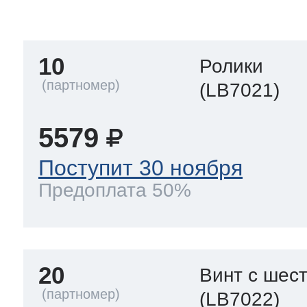
тва по уходу
10
Ролики
троника
(LB7021)
5579
и морозилок
Поступит 30 ноября
Предоплата 50%
и холод.камер
20
Винт с шес
(LB7022)