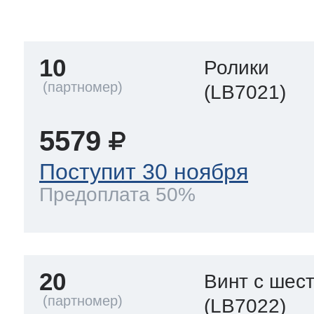
тва по уходу
10
Ролики
троника
(LB7021)
5579
и морозилок
Поступит 30 ноября
Предоплата 50%
и холод.камер
20
Винт с шес
(LB7022)