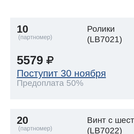
тва по уходу
10
Ролики
троника
(LB7021)
5579
и морозилок
Поступит 30 ноября
Предоплата 50%
и холод.камер
20
Винт с шес
(LB7022)