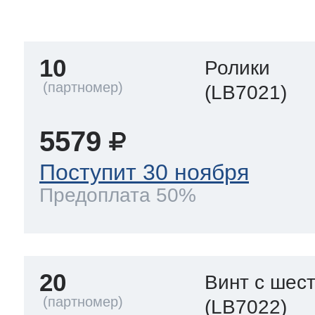
тва по уходу
10
Ролики
троника
(LB7021)
5579
и морозилок
Поступит 30 ноября
Предоплата 50%
и холод.камер
20
Винт с шес
(LB7022)