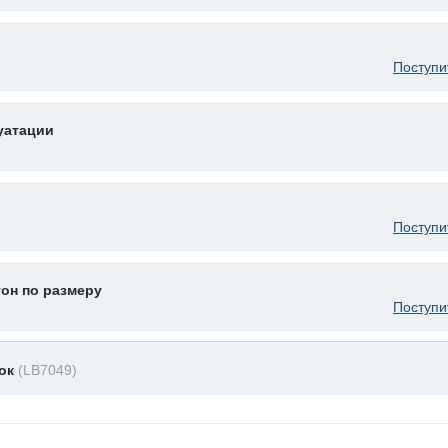
Поступи
уатации
Поступи
он по размеру
Поступи
мок
(LB7049)