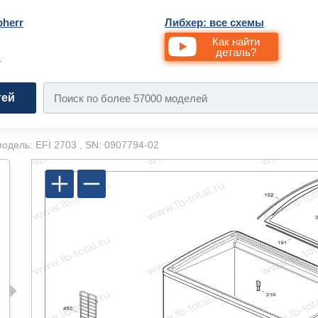
bherr
Либхер: все схемы
Как найти
деталь?
и
тей
одель: EFI 2703 , SN: 0907794-02