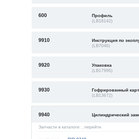
600
Профиль
(LB18142)
9910
Инструкция по экспл
(LB7046)
9920
Упаковка
(LB17995)
9930
Гофрированный карт
(LB13672)
9940
Цилиндрический за
Запчасти в каталоге:
, перейти