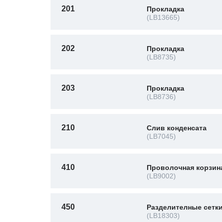
201
Прокладка
(LB13665)
202
Прокладка
(LB8735)
203
Прокладка
(LB8736)
210
Слив конденсата
(LB7045)
410
Проволочная корзин
(LB9002)
450
Разделителные сетк
(LB18303)