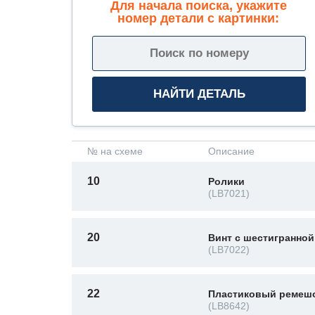
Для начала поиска, укажите
номер детали с картинки:
№ на схеме
Описание
10
Ролики
(LB7021)
20
Винт с шестигранной
(LB7022)
22
Пластиковый ремеш
(LB8642)