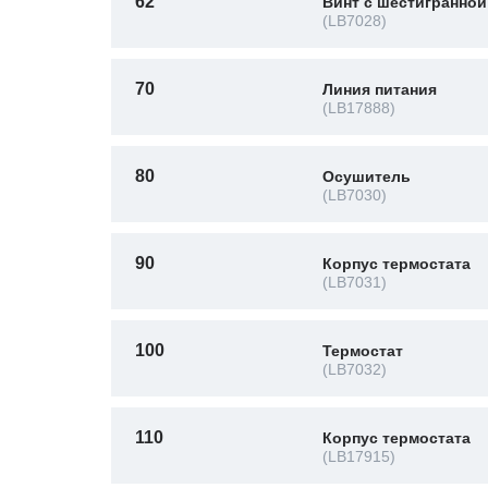
62
Винт с шестигранной
(LB7028)
70
Линия питания
(LB17888)
80
Осушитель
(LB7030)
90
Корпус термостата
(LB7031)
100
Термостат
(LB7032)
110
Корпус термостата
(LB17915)