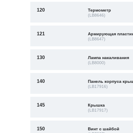
120
Термометр
(LB8646)
121
Армирующая пласти
(LB8647)
130
Лампа накаливания
(LB8000)
140
Панель корпуса кры
(LB17916)
145
Крышка
(LB17917)
150
Винт с шайбой