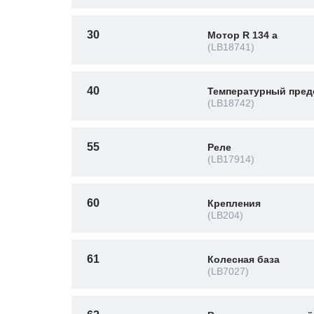
30
Мотор R 134 a
(LB18741)
40
Температурный пред
(LB18742)
55
Реле
(LB17914)
60
Крепления
(LB204)
61
Колесная база
(LB7027)