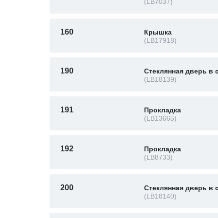
(LB7037)
160
Крышка
(LB17918)
190
Стеклянная дверь в 
(LB18139)
191
Прокладка
(LB13665)
192
Прокладка
(LB8733)
200
Стеклянная дверь в 
(LB18140)