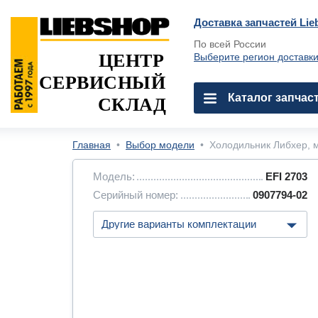
Доставка запчастей Lie
По всей России
ЦЕНТР
Выберите регион доставк
СЕРВИСНЫЙ
Каталог запчас
СКЛАД
Главная
•
Выбор модели
•
Холодильник Либхер, м
Модель:
EFI 2703
Серийный номер:
0907794-02