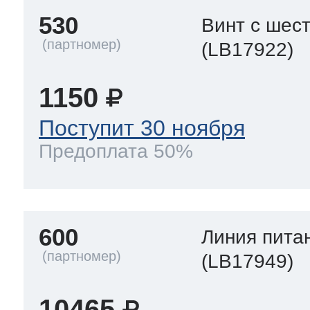
530
Винт с шес
(LB17922)
1150
Поступит 30 ноября
Предоплата 50%
600
Линия пита
(LB17949)
10465