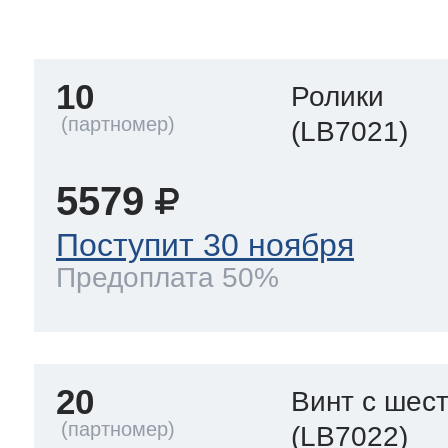
тва по уходу
10
Ролики
троника
(LB7021)
5579
и морозилок
Поступит 30 ноября
Предоплата 50%
и холод.камер
20
Винт с шес
(LB7022)