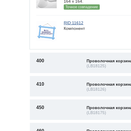
164 х 164.
Точное совпадение
RID:11612
Компонент
400
Проволочная корзин
(LB18125)
410
Проволочная корзин
(LB18126)
450
Проволочная корзин
(LB18175)
460