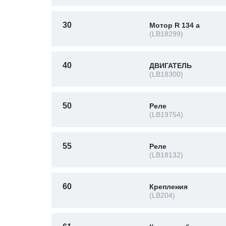
30
Мотор R 134 a
(LB18299)
40
ДВИГАТЕЛЬ
(LB18300)
50
Реле
(LB19754)
55
Реле
(LB18132)
60
Крепления
(LB204)