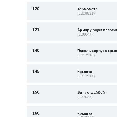
120
Термометр
(LB18521)
121
Армирующая пласти
(LB8647)
140
Панель корпуса кры
(LB17916)
145
Крышка
(LB17917)
150
Винт с шайбой
(LB7037)
160
Крышка