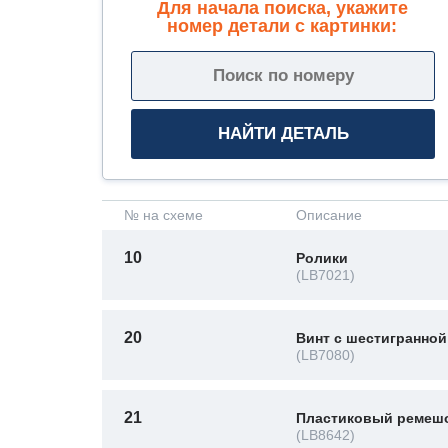
Для начала поиска, укажите
номер детали с картинки:
№ на схеме
Описание
10
Ролики
(LB7021)
20
Винт с шестигранной
(LB7080)
21
Пластиковый ремеш
(LB8642)