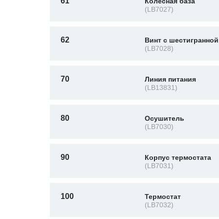
61
Колесная база
(LB7027)
62
Винт с шестигранной
(LB7028)
70
Линия питания
(LB13831)
80
Осушитель
(LB7030)
90
Корпус термостата
(LB7031)
100
Термостат
(LB7032)