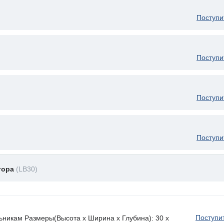
Поступи
Поступи
Поступи
Поступи
тора
(LB30)
Поступи
льникам Размеры(Высота х Ширина х Глубина): 30 x