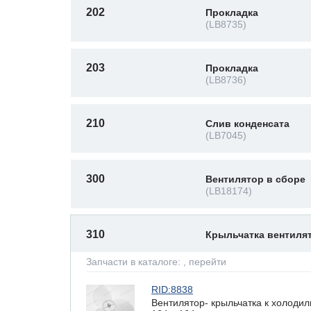
202
Прокладка
(LB8735)
203
Прокладка
(LB8736)
210
Слив конденсата
(LB7045)
300
Вентилятор в сборе
(LB18174)
310
Крыльчатка вентиля
Запчасти в каталоге:
, перейти
RID:8838
Вентилятор- крыльчатка к холоди