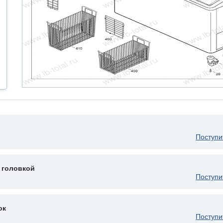
Поступи
 головкой
Поступи
ок
Поступи