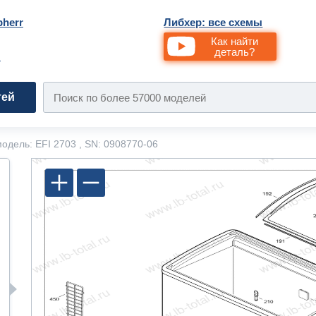
bherr
Либхер: все схемы
Как найти
деталь?
и
тей
одель: EFI 2703 , SN: 0908770-06