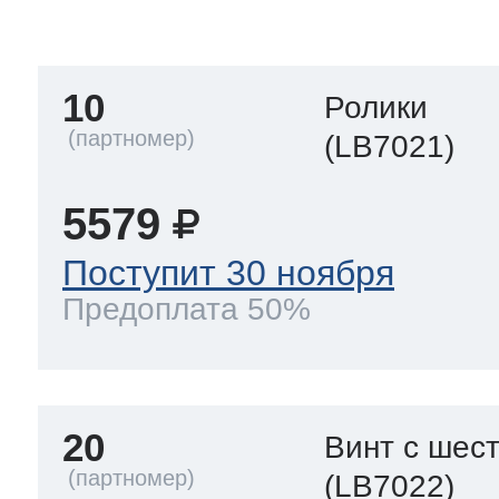
тва по уходу
10
Ролики
троника
(LB7021)
5579
и морозилок
Поступит 30 ноября
Предоплата 50%
и холод.камер
20
Винт с шес
(LB7022)