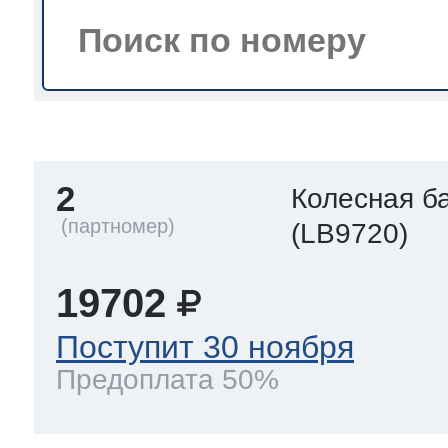
тва по уходу
троника
2
Колесная б
и морозилок
(LB9720)
и холод.камер
19702
Поступит 30 ноября
Предоплата 50%