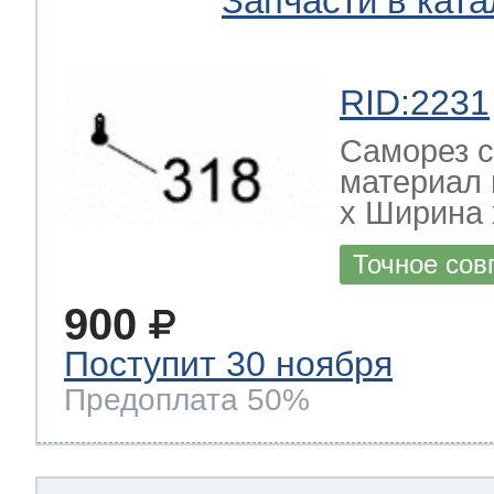
Запчасти в ката
RID:2231
Саморез с
материал 
х Ширина х
Точное сов
900
Поступит 30 ноября
Предоплата 50%