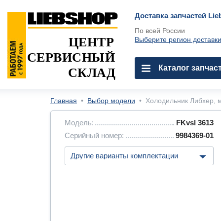
Доставка запчастей Lie
По всей России
ЦЕНТР
Выберите регион доставк
СЕРВИСНЫЙ
Каталог запчас
СКЛАД
Главная
•
Выбор модели
•
Холодильник Либхер, м
Модель:
FKvsl 3613
Серийный номер:
9984369-01