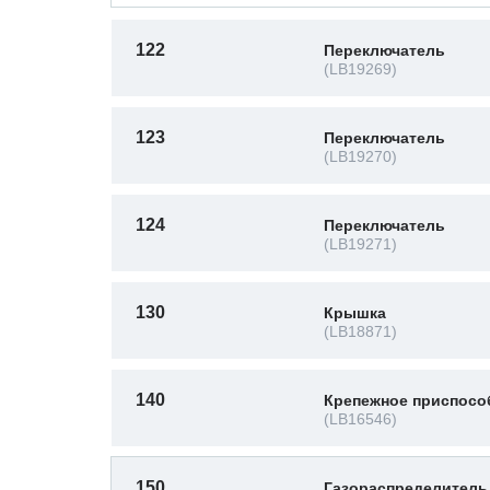
122
Переключатель
(LB19269)
123
Переключатель
(LB19270)
124
Переключатель
(LB19271)
130
Крышка
(LB18871)
140
Крепежное приспосо
(LB16546)
150
Газораспределител