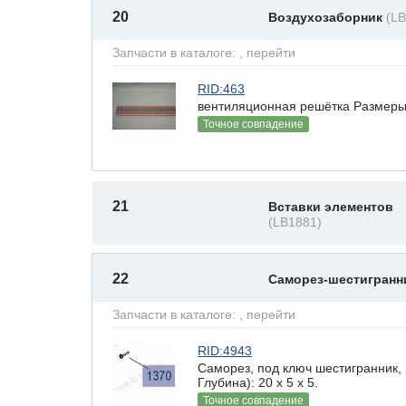
20
Воздухозаборник
(L
Запчасти в каталоге:
, перейти
RID:463
вентиляционная решётка Размеры(В
Точное совпадение
21
Вставки элементов
(LB1881)
22
Саморез-шестигран
Запчасти в каталоге:
, перейти
RID:4943
Саморез, под ключ шестигранник,
Глубина): 20 x 5 х 5.
Точное совпадение