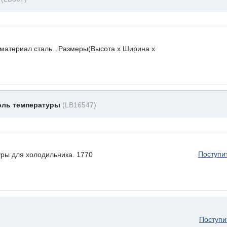
 материал сталь . Размеры(Высота х Ширина х
оль температуры
(LB16547)
Поступи
ры для холодильника. 1770
Поступи