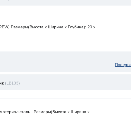
EW) Размеры(Высота х Ширина х Глубина): 20 x
Поступи
ник
(LB103)
 материал сталь . Размеры(Высота х Ширина х