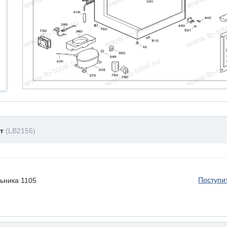
нт
(LB2156)
Поступи
льника 1105