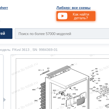
bherr
Либхер: все схемы
Как найти
деталь?
и
тей
одель: FKvsl 3613 , SN: 9984369-01