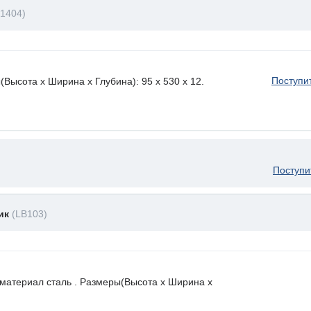
B1404)
Поступи
ысота х Ширина х Глубина): 95 x 530 х 12.
Поступи
ник
(LB103)
 материал сталь . Размеры(Высота х Ширина х