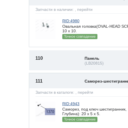
Запчасти в наличии:
, перейти
RID:4980
Овальная головка(OVAL-HEAD SCR
10 х 10.
Точное совпадение
110
Панель
(LB20815)
111
Саморез-шестигран
Запчасти в каталоге:
, перейти
RID:4943
Саморез, под ключ шестигранник,
Глубина): 20 x 5 х 5.
Точное совпадение