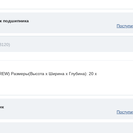
к подшипника
Поступи
B120)
EW) Размеры(Высота х Ширина х Глубина): 20 x
ик
Поступи