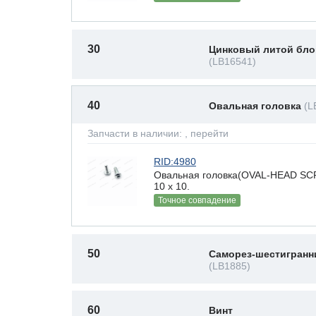
30
Цинковый литой бло
(LB16541)
40
Овальная головка
(L
Запчасти в наличии:
, перейти
RID:4980
Овальная головка(OVAL-HEAD SCR
10 х 10.
Точное совпадение
50
Саморез-шестигранн
(LB1885)
60
Винт