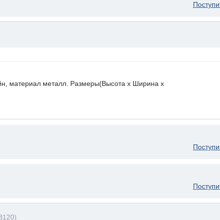
Поступи
йн, материал металл. Размеры(Высота х Ширина х
Поступи
Поступи
B120)