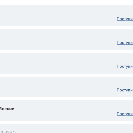
Поступи
Поступи
Поступи
Поступи
бление
Поступи
ь
(LB367)