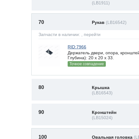
(LB1911)
70
Рукав
(LB16542)
Запчасти в наличии:
, перейти
RID:7966
Держатель двери, опора, кронште
Глубина): 20 x 20 х 33.
Точное совпадение
80
Крышка
(LB16543)
90
Кронштейн
(LB15024)
100
Овальная головка
(L