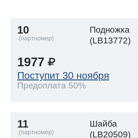
тва по уходу
10
Подножка
троника
(LB13772)
1977
и морозилок
Поступит 30 ноября
Предоплата 50%
и холод.камер
11
Шайба
(LB20509)