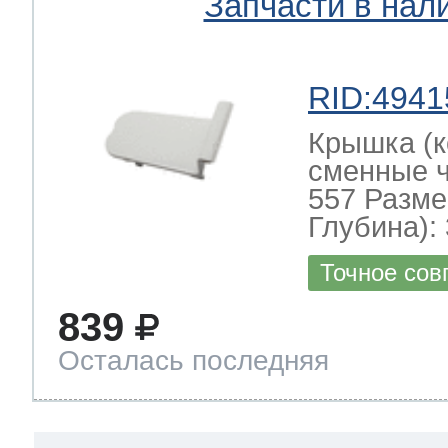
Запчасти в нал
RID:4941
Крышка (к
сменные ч
557 Разме
Глубина): 
Точное сов
839
Осталась последняя