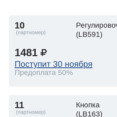
тва по уходу
10
Регулирово
троника
(LB591)
1481
и морозилок
Поступит 30 ноября
Предоплата 50%
и холод.камер
11
Кнопка
(LB163)