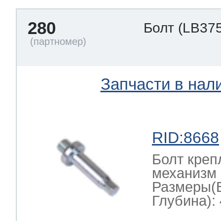
280
Болт
(LB37
Запчасти в нал
RID:8668
Болт креп
механизм 
Размеры(
Глубина): 