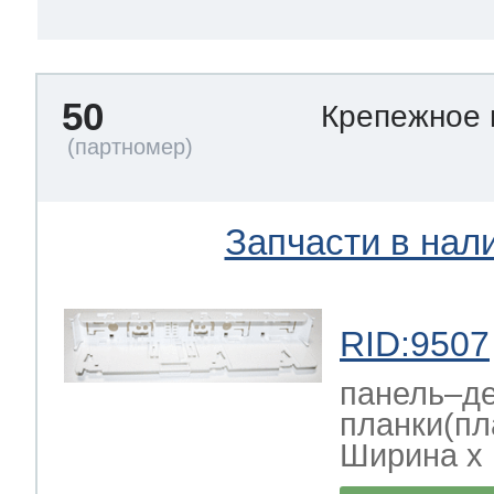
50
Крепежное
Запчасти в нал
RID:9507
панель–де
планки(пл
Ширина х Г