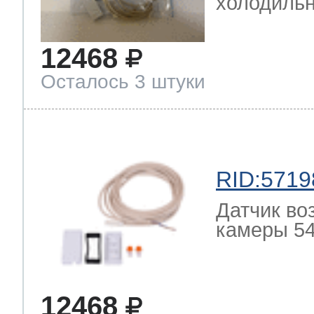
холодильн
12468
Осталось 3 штуки
RID:5719
Датчик во
камеры 54
12468