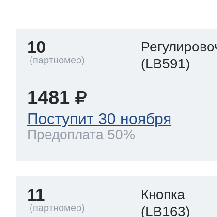
тва по уходу
10
Регулирово
троника
(LB591)
1481
и морозилок
Поступит 30 ноября
Предоплата 50%
и холод.камер
11
Кнопка
(LB163)