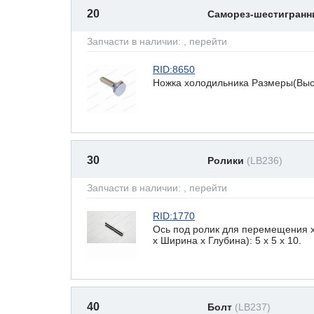
20
Саморез-шестигран
Запчасти в наличии:
, перейти
RID:8650
Ножка холодильника Размеры(Высот
30
Ролики
(LB236)
Запчасти в наличии:
, перейти
RID:1770
Ось под ролик для перемещения 
х Ширина х Глубина): 5 x 5 х 10.
40
Болт
(LB237)