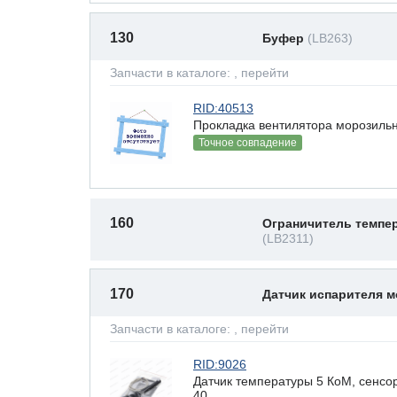
130
Буфер
(LB263)
Запчасти в каталоге:
, перейти
RID:40513
Прокладка вентилятора морозильн
Точное совпадение
160
Ограничитель темпе
(LB2311)
170
Датчик испарителя 
Запчасти в каталоге:
, перейти
RID:9026
Датчик температуры 5 КоМ, сенсор
40.