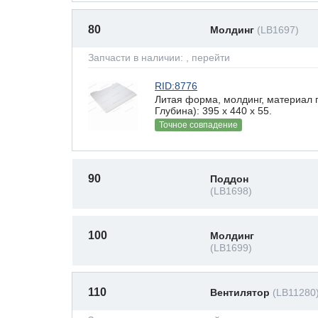
80
Молдинг
(LB1697)
Запчасти в наличии:
, перейти
RID:8776
Литая форма, молдинг, материал 
Глубина): 395 x 440 х 55.
Точное совпадение
90
Поддон
(LB1698)
100
Молдинг
(LB1699)
110
Вентилятор
(LB11280