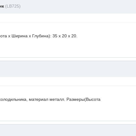
ник
(LB725)
а х Ширина х Глубина): 35 x 20 х 20.
холодильника, материал металл. Размеры(Высота