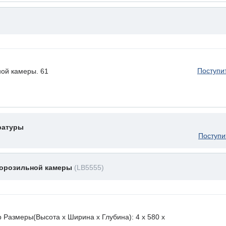
Поступи
ой камеры. 61
ратуры
Поступи
морозильной камеры
(LB5555)
 Размеры(Высота х Ширина х Глубина): 4 x 580 х