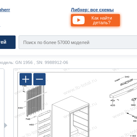
bherr
Либхер: все схемы
Как найти
деталь?
и
тей
одель: GN 1956 , SN: 9988912-06