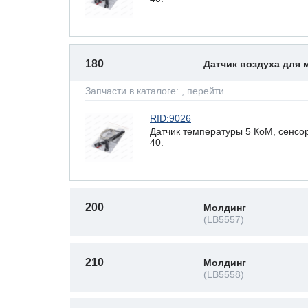
180
Датчик воздуха для
Запчасти в каталоге:
, перейти
RID:9026
Датчик температуры 5 КоМ, сенсор
40.
200
Молдинг
(LB5557)
210
Молдинг
(LB5558)