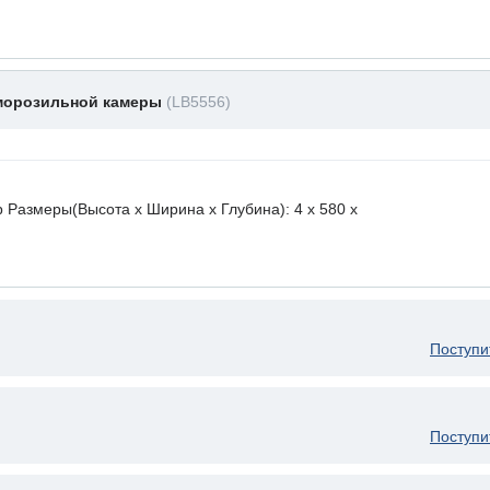
 морозильной камеры
(LB5556)
 Размеры(Высота х Ширина х Глубина): 4 x 580 х
Поступи
Поступи