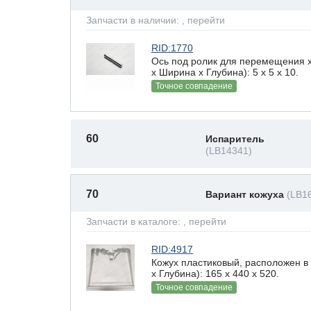
Запчасти в наличии:
, перейти
RID:1770
Ось под ролик для перемещения 
х Ширина х Глубина): 5 x 5 х 10.
Точное совпадение
60
Испаритель
(LB14341)
70
Вариант кожуха
(LB1
Запчасти в каталоге:
, перейти
RID:4917
Кожух пластиковый, расположен в
х Глубина): 165 x 440 х 520.
Точное совпадение