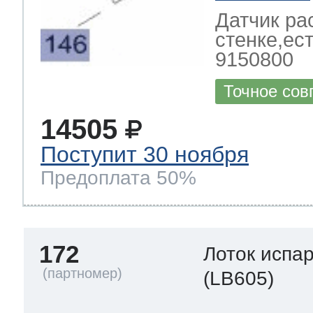
Датчик ра
стенке,ес
9150800
Точное сов
14505
Поступит 30 ноября
Предоплата 50%
172
Лоток испа
(LB605)