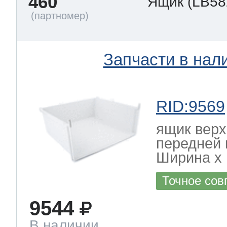
460
Ящик
(LB58
Запчасти в нал
RID:9569
ящик верх
передней 
Ширина х Г
Точное сов
9544
В наличии