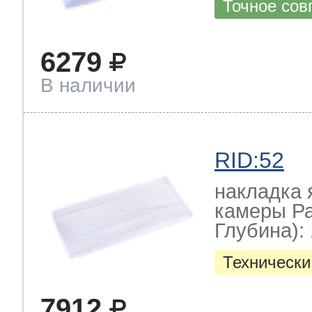
Точное сов
6279
В наличии
RID:52
накладка 
камеры Р
Глубина): 
Технически
7912