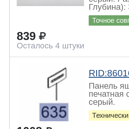
Глубина): 
Точное сов
839
Осталось 4 штуки
RID:8601
Панель ящ
печатная 
серый.
Технически