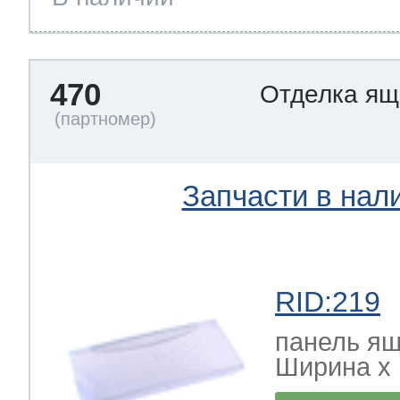
470
Отделка я
Запчасти в нал
RID:219
панель ящ
Ширина х Г