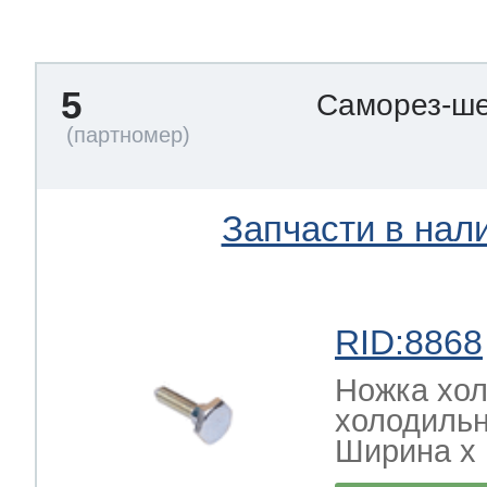
тва по уходу
5
Саморез-ше
троника
и морозилок
Запчасти в нал
и холод.камер
RID:8868
Ножка хол
холодильн
Ширина х Г