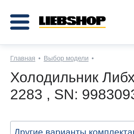
Балконы надверные
Ящики холод.камер
Обрамление полок
Каталог запчастей
Ящики морозилок
Оказание услуг
Направляющие
Панели ящиков
Петли и двери
Вентиляторы
Электроника
Помощь
Прочее
Полки
О нас
к по схемам
Балконы надверные
Вентиляторы
Направляющие
Обрамление полок
Панели ящиков
етли и двери
олки
Прочее
лектроника
Ящики морозилок
щики холод.камер
кое ПВЗ(пункт выдачи)?
вка
пании
Главная
•
Выбор модели
•
Холодильник Либх
 по артикулу
вые держатели
чатки
инги
е накладки
ки с цифрами
и
ные полки
и
 управления
ние ящики
ления ящиков
42480
ат - что и как?
а
ор-оферта
Как н
2283 , SN: 998309
омплекты
ки
а ящиков
ллические обрамления
рмационные вставки
 в сборе
тиковые
ежи
ки сенсорные
ины
авки для бутылок
ок предзаказа
вы
кты
е прозрачные балконы
ы телескопические
дние накладки
ды
дчики
и винные
ли
нторы
е прозрачные ящики
и Биофреш