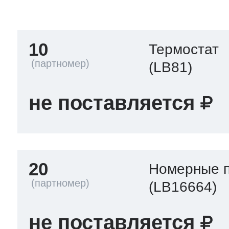
тва по уходу
10
Термостат
троника
(LB81)
не поставляется
и морозилок
и холод.камер
20
Номерные 
(LB16664)
не поставляется