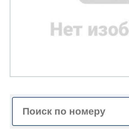
мление полок
и балкона
ли ящиков
 и двери
и
ее
ы(уплотнители)