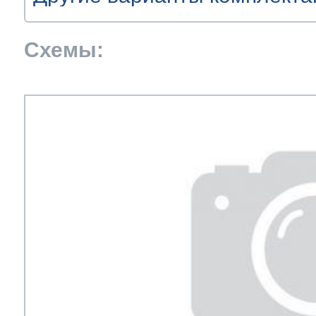
ат товара
ия заказов
оны надверные
 под яйца
тиковые обрамления
штейны
 для бутылок
нители SideBySide
очки
и малые
 для фруктов и овощей
Схемы:
иляторы
мление стекол
ы дверей
 основной камеры
тры
торы
зильные камеры
ат денег
а ручки
т
йка
ничители
и
и-решетки
енты контура
ключатели
ие ящики
сайта
енератор
городки
 полки
ы управления
и между ящиками
авляющие
лянные основания
ние ящики