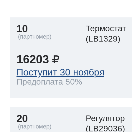
тва по уходу
10
Термостат
троника
(LB1329)
16203
и морозилок
Поступит 30 ноября
Предоплата 50%
и холод.камер
20
Регулятор
(LB29036)