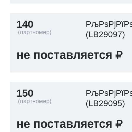
140
РљРѕРјРїР
(LB29097)
не поставляется
150
РљРѕРјРїР
(LB29095)
не поставляется