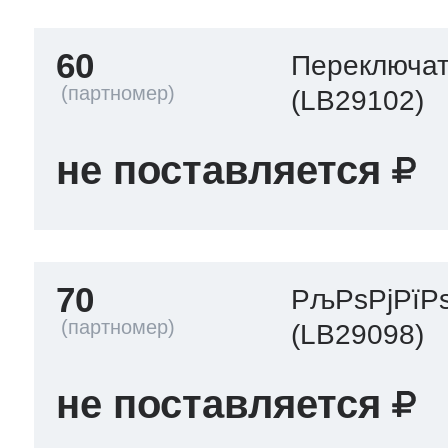
60
Переключа
(LB29102)
не поставляется
70
РљРѕРјРїР
(LB29098)
не поставляется