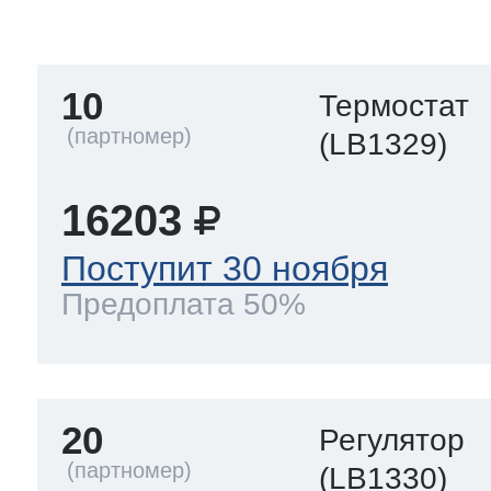
тва по уходу
10
Термостат
троника
(LB1329)
16203
и морозилок
Поступит 30 ноября
Предоплата 50%
и холод.камер
20
Регулятор
(LB1330)