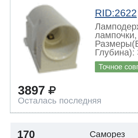
RID:2622
Ламподерж
лампочки,
Размеры(
Глубина): 
Точное сов
3897
Осталась последняя
170
Саморез