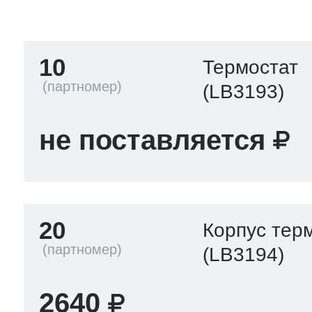
тва по уходу
10
Термостат
троника
(LB3193)
не поставляется
и морозилок
и холод.камер
20
Корпус тер
(LB3194)
2640