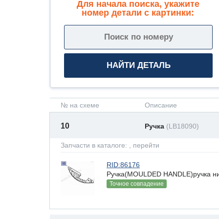
Для начала поиска, укажите
номер детали с картинки:
№ на схеме
Описание
10
Ручка
(LB18090)
Запчасти в каталоге:
, перейти
RID:86176
Ручка(MOULDED HANDLE)ручка ниж
Точное совпадение