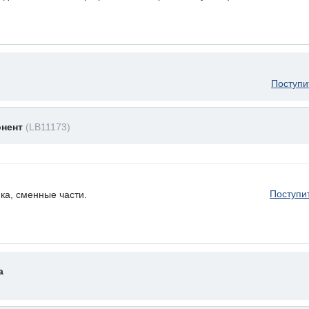
Поступи
онент
(LB11173)
Поступи
ка, сменные части.
а