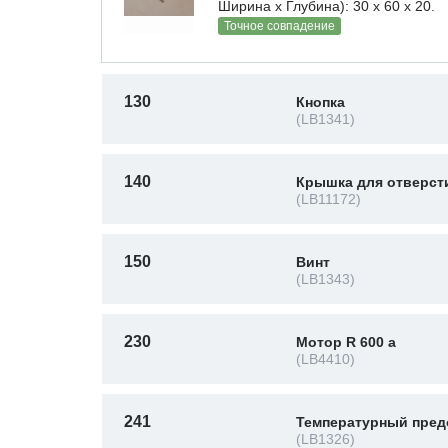
Ширина х Глубина): 30 x 60 х 20.
Точное совпадение
130
Кнопка
(LB1341)
140
Крышка для отверст
(LB11172)
150
Винт
(LB1343)
230
Мотор R 600 a
(LB4410)
241
Температурный пред
(LB1326)