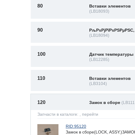
80
Вставки элементов
(LB18093)
90
РљРѕРјРїРѕРЅРµРЅС‚
(LB18094)
100
Датчик температуры
(LB12285)
110
Вставки элементов
(LB3104)
120
Замок в сборе
(LB111
Запчасти в каталоге:
, перейти
RID:95120
Замок в сборе(LOCK, ASSY.)ЗАМО