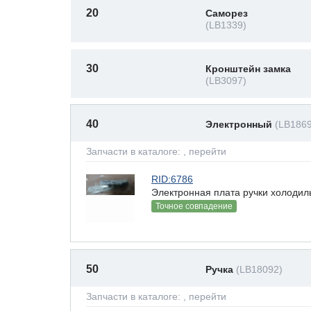
20
Саморез
(LB1339)
30
Кронштейн замка
(LB3097)
40
Электронный
(LB186
Запчасти в каталоге:
, перейти
RID:6786
Электронная плата ручки холодил
Точное совпадение
50
Ручка
(LB18092)
Запчасти в каталоге:
, перейти