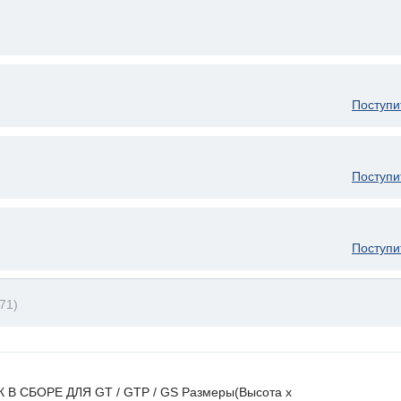
Поступи
Поступи
Поступи
71)
К В СБОРЕ ДЛЯ GT / GTP / GS Размеры(Высота х