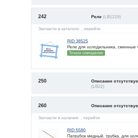
242
Реле
(LB1219)
Запчасти в каталоге:
, перейти
RID:38525
Реле для холодильника, сменные ч
Точное совпадение
250
Описание отсутствуе
(LB22)
260
Описание отсутству
Запчасти в наличии:
, перейти
RID:5580
Патрубок медный, трубка, для хо