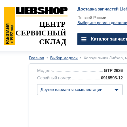
Доставка запчастей Lie
По всей России
ЦЕНТР
Выберите регион доставк
СЕРВИСНЫЙ
Каталог запчас
СКЛАД
Главная
•
Выбор модели
•
Холодильник Либхер, м
Модель:
GTP 2626
Серийный номер:
0918595-12