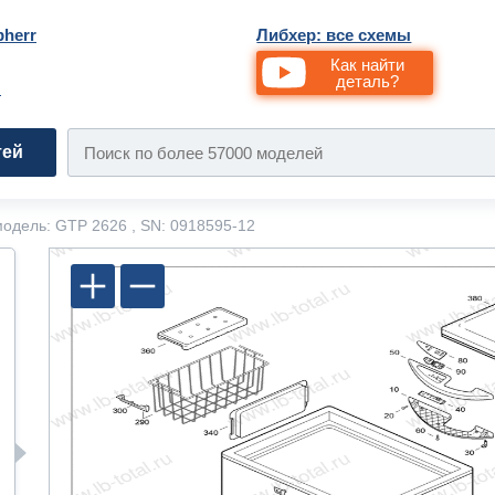
bherr
Либхер: все схемы
Как найти
деталь?
и
тей
одель: GTP 2626 , SN: 0918595-12