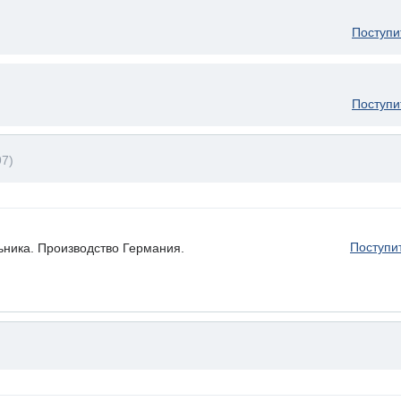
Поступи
Поступи
97)
Поступи
ьника. Производство Германия.