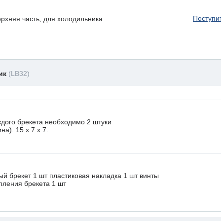
Поступи
хняя часть, для холодильника
ник
(LB32)
ждого брекета необходимо 2 штуки
а): 15 x 7 х 7.
ый брекет 1 шт пластиковая накладка 1 шт винты
пления брекета 1 шт