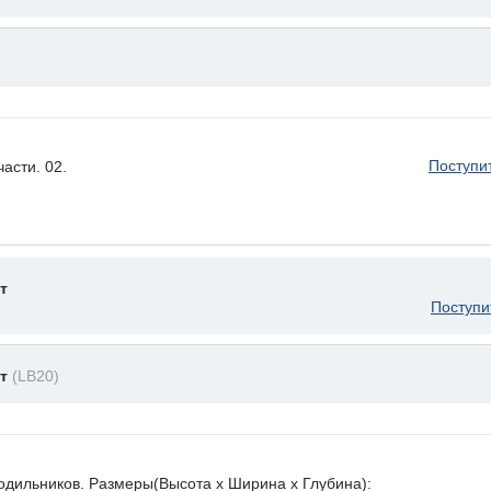
Поступи
асти. 02.
т
Поступи
ет
(LB20)
лодильников. Размеры(Высота х Ширина х Глубина):