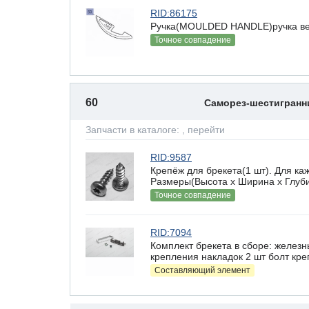
RID:86175
Ручка(MOULDED HANDLE)ручка вер
Точное совпадение
60
Саморез-шестигран
Запчасти в каталоге:
, перейти
RID:9587
Крепёж для брекета(1 шт). Для ка
Размеры(Высота х Ширина х Глубин
Точное совпадение
RID:7094
Комплект брекета в сборе: железн
крепления накладок 2 шт болт кре
Составляющий элемент