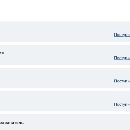
Поступи
ия
Поступи
Поступи
Поступи
охранитель