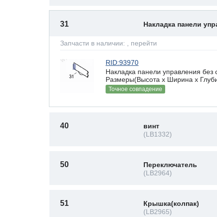
31
Накладка панели уп
Запчасти в наличии:
, перейти
RID:93970
Накладка панели управления бе
Размеры(Высота х Ширина х Глубин
Точное совпадение
40
винт
(LB1332)
50
Переключатель
(LB2964)
51
Крышка(колпак)
(LB2965)