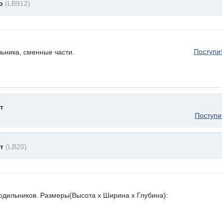
до
(LB912)
Поступи
ьника, сменные части.
т
Поступи
ет
(LB20)
лодильников. Размеры(Высота х Ширина х Глубина):