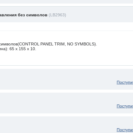
равления без символов
(LB2963)
з символов(CONTROL PANEL TRIM, NO SYMBOLS).
а): 65 x 155 х 10.
Поступи
Поступи
Поступи