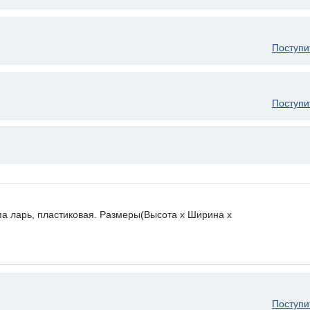
Поступи
Поступи
па ларь, пластиковая. Размеры(Высота х Ширина х
Поступи