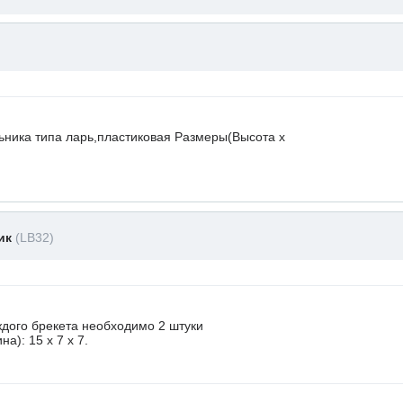
ьника типа ларь,пластиковая Размеры(Высота х
ник
(LB32)
ждого брекета необходимо 2 штуки
а): 15 x 7 х 7.