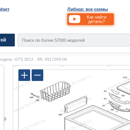
bherr
Либхер: все схемы
Как найти
деталь?
и
тей
одель: GTS 3612 , SN: 0917269-06