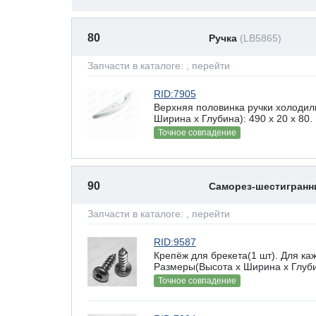
80
Ручка
(LB5865)
Запчасти в каталоге:
, перейти
RID:7905
Верхняя половинка ручки холодил
Ширина х Глубина): 490 x 20 х 80.
Точное совпадение
90
Саморез-шестигран
Запчасти в каталоге:
, перейти
RID:9587
Крепёж для брекета(1 шт). Для ка
Размеры(Высота х Ширина х Глубин
Точное совпадение