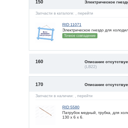
150
Электрическое гнез
Запчасти в каталоге:
, перейти
RID:11071
Электрическое гнездо для холодил
Точное совпадение
160
Описание отсутствуе
(LB22)
170
Описание отсутству
Запчасти в наличии:
, перейти
RID:5580
Патрубок медный, трубка, для хо
130 x 6 х 6.