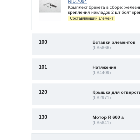
RID:7094
Комплект брекета в сборе: железн
крепления накладок 2 шт болт кре
Составляющий элемент
100
Вставки элементов
(LB5866)
101
Натяжения
(LB4409)
120
Крышка для отверст
(LB2971)
130
Мотор R 600 a
(LB5841)