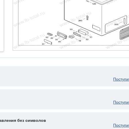
Поступи
Поступи
авления без символов
Поступи