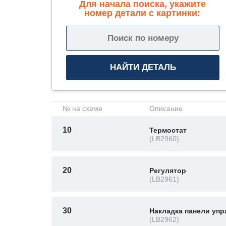
Для начала поиска, укажите
номер детали с картинки:
№ на схеме
Описание
10
Термостат
(LB2960)
20
Регулятор
(LB2961)
30
Накладка панели упр
(LB2962)