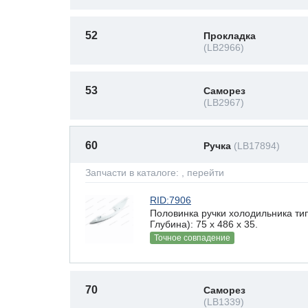
52
Прокладка
(LB2966)
53
Саморез
(LB2967)
60
Ручка
(LB17894)
Запчасти в каталоге:
, перейти
RID:7906
Половинка ручки холодильника ти
Глубина): 75 x 486 х 35.
Точное совпадение
70
Саморез
(LB1339)