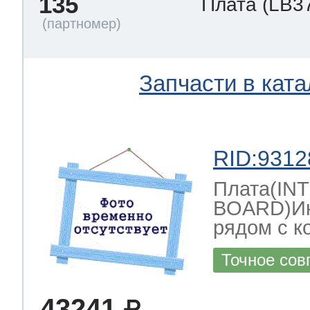
135
Плата
(LB3
Запчасти в ката
RID:9312
Плата(IN
BOARD)Ин
рядом с к
Точное сов
43241