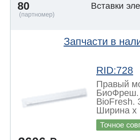
80
Вставки эл
Запчасти в нал
RID:728
Правый мо
БиоФреш.
BioFresh.
Ширина х Г
Точное сов