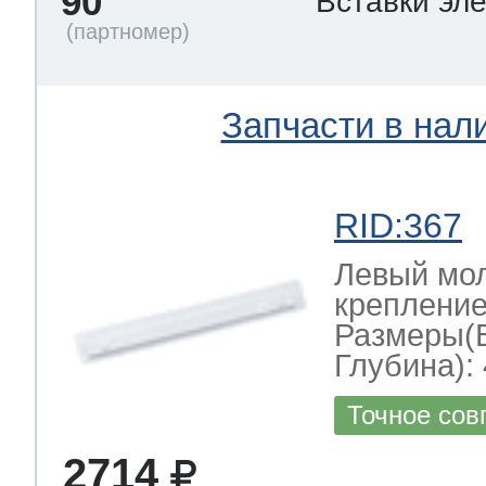
90
Вставки эл
Запчасти в нал
RID:367
Левый мо
креплени
Размеры(
Глубина): 
Точное сов
2714