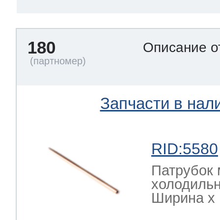
180
Описание о
Запчасти в нал
RID:5580
Патрубок 
холодильн
Ширина х Г