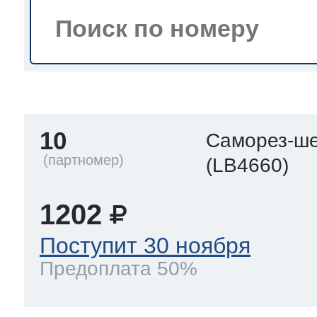
тва по уходу
троника
10
Саморез-ше
и морозилок
(LB4660)
и холод.камер
1202
Поступит 30 ноября
Предоплата 50%