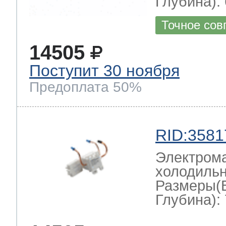
Глубина): 
Точное сов
14505
Поступит 30 ноября
Предоплата 50%
RID:3581
Электрома
холодильн
Размеры(
Глубина): 