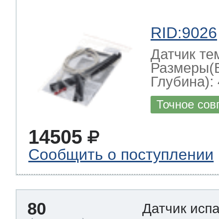
RID:9026
Датчик те
Размеры(
Глубина): 
Точное сов
14505
Сообщить о поступлении
80
Датчик исп