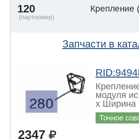
120
Крепление
Запчасти в ката
RID:9494
Креплени
модуля и
х Ширина х
Точное сов
2347