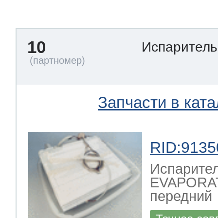
тва по уходу
10
Испарител
троника
и морозилок
Запчасти в ката
и холод.камер
RID:9135
Испарите
EVAPORAT
передний