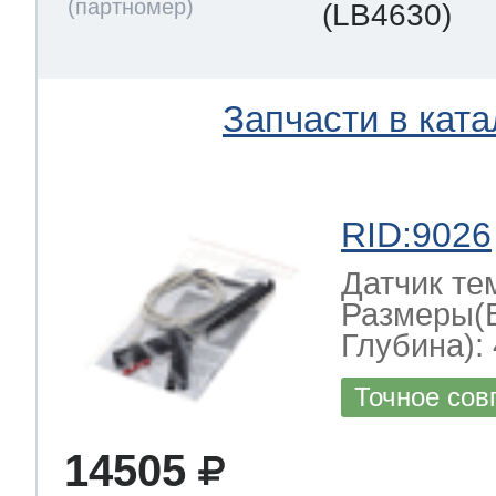
(LB4630)
Запчасти в ката
RID:9026
Датчик те
Размеры(
Глубина): 
Точное сов
14505