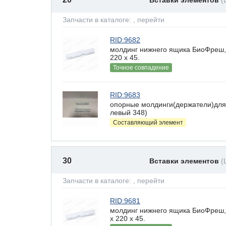
Вставки элементов
(
Запчасти в каталоге:
, перейти
RID:9682
молдинг нижнего ящика БиоФреш,
220 х 45.
Точное совпадение
RID:9683
опорные молдинги(держатели)для
левый 348)
Составляющий элемент
30
Вставки элементов
(
Запчасти в каталоге:
, перейти
RID:9681
молдинг нижнего ящика БиоФреш,
x 220 х 45.