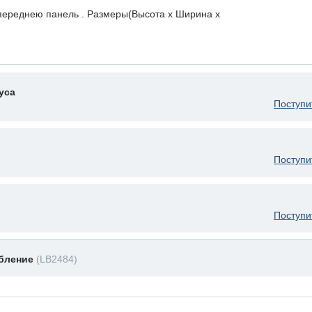
 переднею панель . Размеры(Высота х Ширина х
уса
Поступи
Поступи
Поступи
обление
(LB2484)