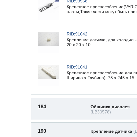
RID:93568
Крепежное приспособление(VARI
платы,Такие части могут быть по
RID:91642
Крепление датчика, для холодиль
20 x 20 х 10.
RID:91641
Крепежное приспособление для п
Ширина х Глубина): 75 x 245 х 15.
184
Обшивка дисплея
(LB30578)
190
Крепление датчика
(