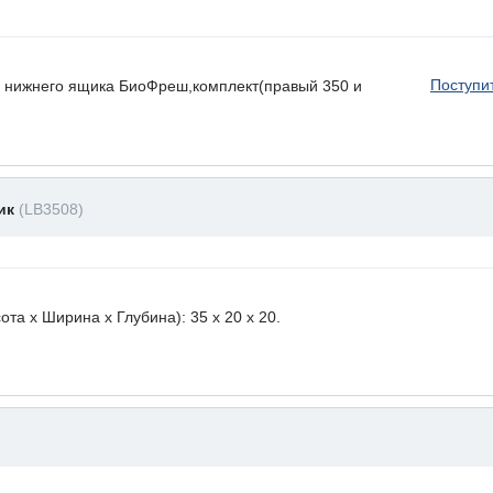
Поступи
 нижнего ящика БиоФреш,комплект(правый 350 и
ник
(LB3508)
а х Ширина х Глубина): 35 x 20 х 20.