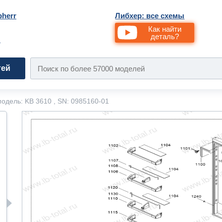
bherr
Либхер: все схемы
Как найти
деталь?
и
тей
одель: KB 3610 , SN: 0985160-01