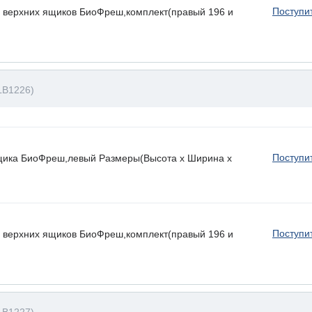
Поступи
 верхних ящиков БиоФреш,комплект(правый 196 и
LB1226)
Поступи
ящика БиоФреш,левый Размеры(Высота х Ширина х
Поступи
 верхних ящиков БиоФреш,комплект(правый 196 и