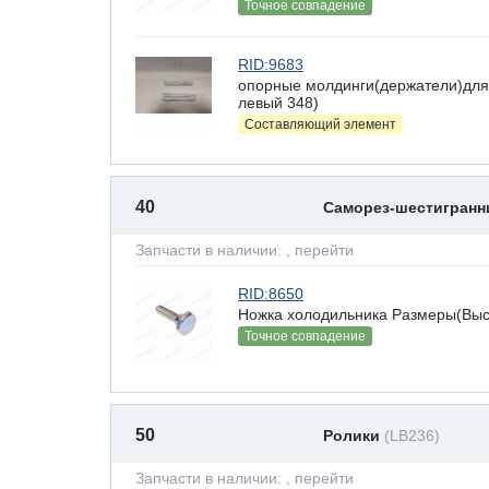
Точное совпадение
RID:9683
опорные молдинги(держатели)для
левый 348)
Составляющий элемент
40
Саморез-шестигран
Запчасти в наличии:
, перейти
RID:8650
Ножка холодильника Размеры(Высот
Точное совпадение
50
Ролики
(LB236)
Запчасти в наличии:
, перейти