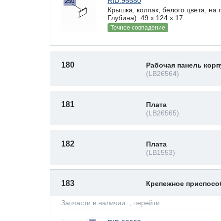
RID:96680
Крышка, колпак, белого цвета, на
Глубина): 49 x 124 х 17.
Точное совпадение
180
Рабочая панель корп
(LB26564)
181
Плата
(LB26565)
182
Плата
(LB1553)
183
Крепежное приспос
Запчасти в наличии:
, перейти