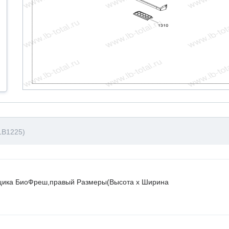
LB1225)
ящика БиоФреш,правый Размеры(Высота х Ширина