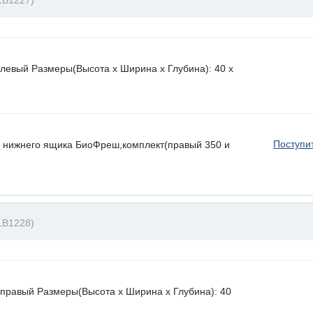
LB1227)
левый Размеры(Высота х Ширина х Глубина): 40 x
Поступи
 нижнего ящика БиоФреш,комплект(правый 350 и
LB1228)
правый Размеры(Высота х Ширина х Глубина): 40