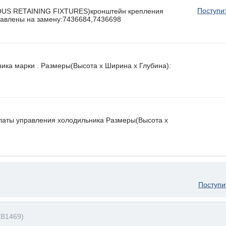
Поступи
OUS RETAINING FIXTURES)кронштейн крепления
ставлены на замену:7436684,7436698
ника марки . Размеры(Высота х Ширина х Глубина):
латы управления холодильника Размеры(Высота х
Поступи
LB1469)