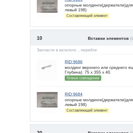
опорные молдинги(держатели)для
левый 198)
Составляющий элемент
10
Вставки элементов
(
Запчасти в каталоге:
, перейти
RID:9686
молдинг верхнего или среднего 
Глубина): 75 x 355 х 40.
Точное совпадение
RID:9684
опорные молдинги(держатели)для
левый 198)
Составляющий элемент
20