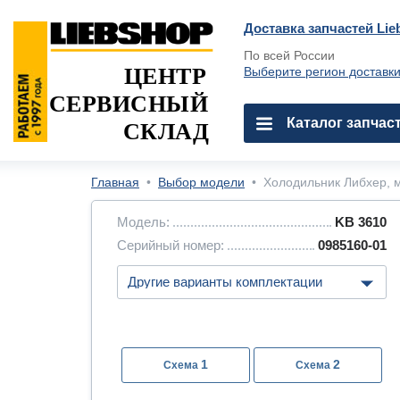
Доставка запчастей Lie
По всей России
ЦЕНТР
Выберите регион доставк
СЕРВИСНЫЙ
Каталог запчас
СКЛАД
Главная
•
Выбор модели
•
Холодильник Либхер, м
Модель:
KB 3610
Серийный номер:
0985160-01
1
2