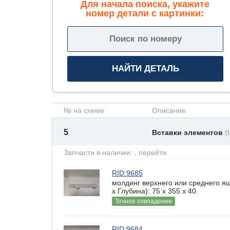
Для начала поиска, укажите
номер детали с картинки:
№ на схеме
Описание
5
Вставки элементов
(
Запчасти в наличии:
, перейти
RID:9685
молдинг верхнего или среднего 
х Глубина): 75 x 355 х 40.
Точное совпадение
RID:9684