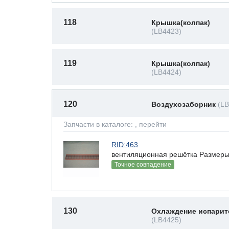
118
Крышка(колпак)
(LB4423)
119
Крышка(колпак)
(LB4424)
120
Воздухозаборник
(L
Запчасти в каталоге:
, перейти
RID:463
вентиляционная решётка Размеры(В
Точное совпадение
130
Охлаждение испарит
(LB4425)