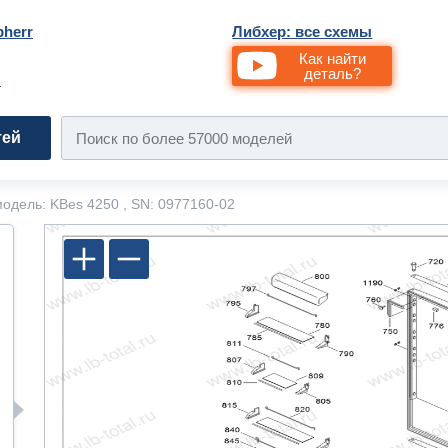
bherr
Либхер: все схемы
Как найти
деталь?
и
тей
одель: KBes 4250 , SN: 0977160-02