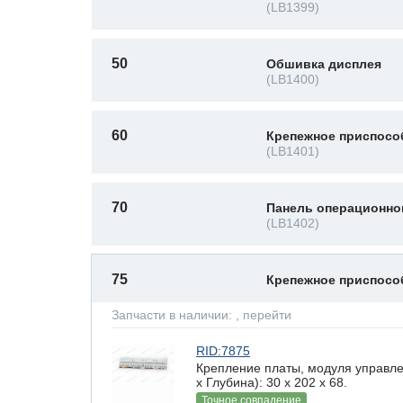
(LB1399)
50
Обшивка дисплея
(LB1400)
60
Крепежное приспосо
(LB1401)
70
Панель операционно
(LB1402)
75
Крепежное приспос
Запчасти в наличии:
, перейти
RID:7875
Крепление платы, модуля управле
х Глубина): 30 x 202 х 68.
Точное совпадение