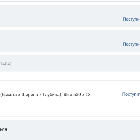
Поступи
Поступи
B1404)
Поступи
ысота х Ширина х Глубина): 95 x 530 х 12.
еля