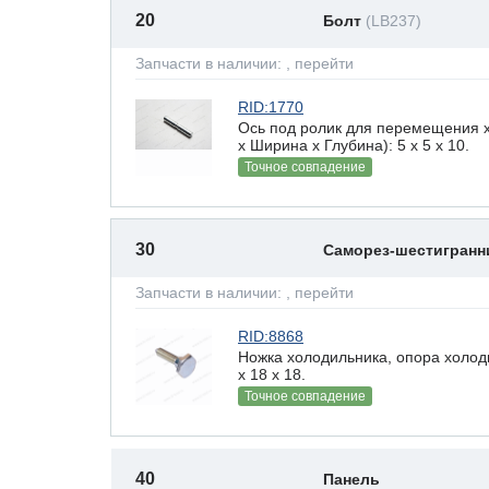
20
Болт
(LB237)
Запчасти в наличии:
, перейти
RID:1770
Ось под ролик для перемещения 
х Ширина х Глубина): 5 x 5 х 10.
Точное совпадение
30
Саморез-шестигран
Запчасти в наличии:
, перейти
RID:8868
Ножка холодильника, опора холод
x 18 х 18.
Точное совпадение
40
Панель