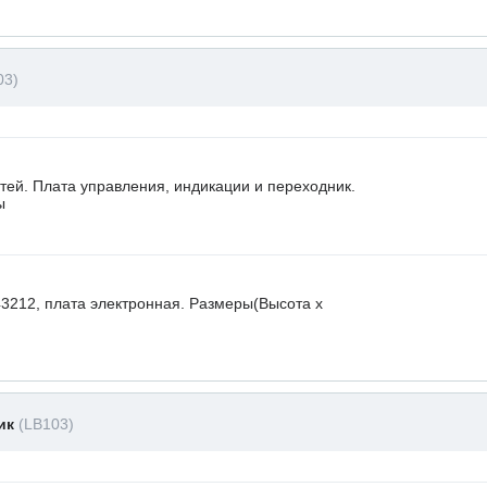
03)
стей. Плата управления, индикации и переходник.
ы
3212, плата электронная. Размеры(Высота х
ник
(LB103)