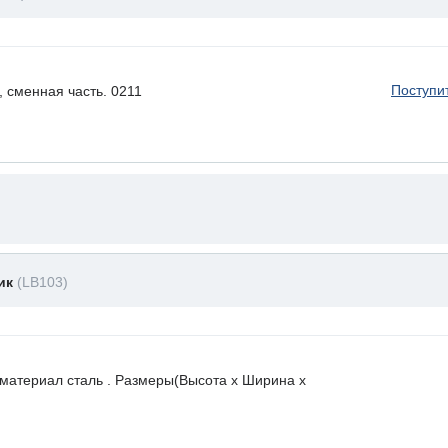
Поступи
 сменная часть. 0211
ник
(LB103)
 материал сталь . Размеры(Высота х Ширина х