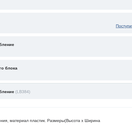
Поступи
бление
го блока
обление
(LB384)
ния, материал пластик. Размеры(Высота х Ширина