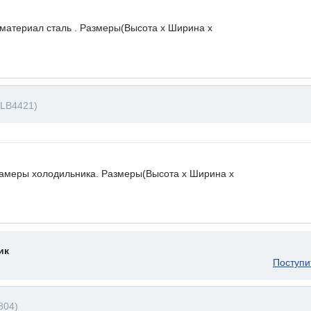
 материал сталь . Размеры(Высота х Ширина х
(LB4421)
камеры холодильника. Размеры(Высота х Ширина х
ик
Поступи
804)