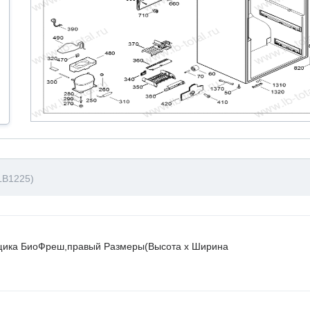
LB1225)
ящика БиоФреш,правый Размеры(Высота х Ширина