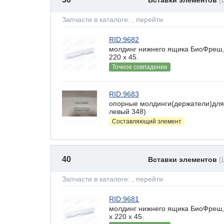
Вставки элементов
(
Запчасти в каталоге:
, перейти
RID:9682
молдинг нижнего ящика БиоФреш,
220 х 45.
Точное совпадение
RID:9683
опорные молдинги(держатели)для
левый 348)
Составляющий элемент
40
Вставки элементов
(
Запчасти в каталоге:
, перейти
RID:9681
молдинг нижнего ящика БиоФреш,
x 220 х 45.