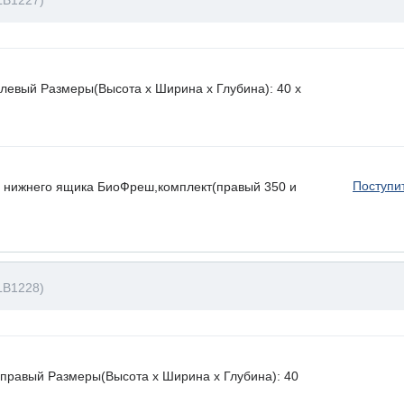
LB1227)
левый Размеры(Высота х Ширина х Глубина): 40 x
Поступи
 нижнего ящика БиоФреш,комплект(правый 350 и
LB1228)
правый Размеры(Высота х Ширина х Глубина): 40