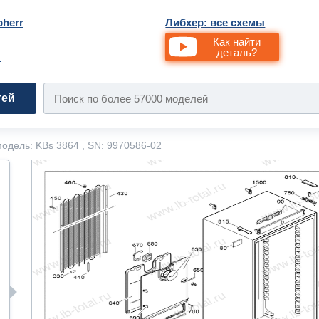
bherr
Либхер: все схемы
Как найти
деталь?
и
тей
одель: KBs 3864 , SN: 9970586-02