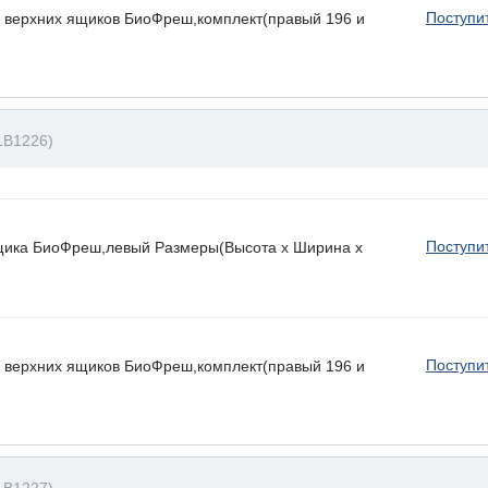
Поступи
 верхних ящиков БиоФреш,комплект(правый 196 и
LB1226)
Поступи
ящика БиоФреш,левый Размеры(Высота х Ширина х
Поступи
 верхних ящиков БиоФреш,комплект(правый 196 и