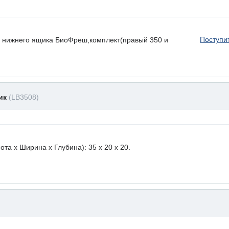
Поступи
 нижнего ящика БиоФреш,комплект(правый 350 и
ник
(LB3508)
а х Ширина х Глубина): 35 x 20 х 20.