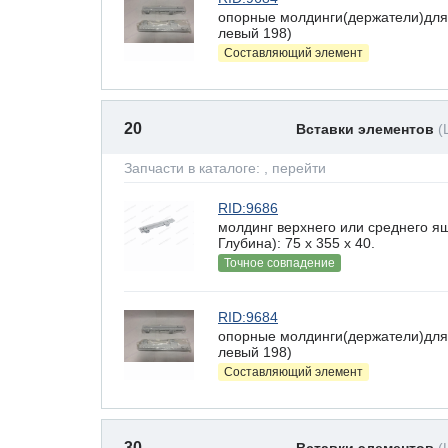
опорные молдинги(держатели)для
левый 198)
Составляющий элемент
20
Вставки элементов
(
Запчасти в каталоге:
, перейти
RID:9686
молдинг верхнего или среднего 
Глубина): 75 x 355 х 40.
Точное совпадение
RID:9684
опорные молдинги(держатели)для
левый 198)
Составляющий элемент
30