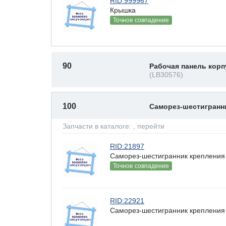
RID:999967
Крышка
Точное совпадение
90
Рабочая панель корп
(LB30576)
100
Саморез-шестигран
Запчасти в каталоге:
, перейти
RID:21897
Саморез-шестигранник крепления 
Точное совпадение
RID:22921
Саморез-шестигранник крепления 