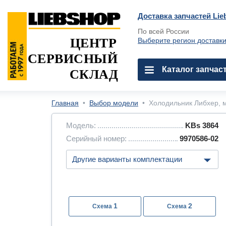
Доставка запчастей Lie
По всей России
ЦЕНТР
Выберите регион доставк
СЕРВИСНЫЙ
Каталог запчас
СКЛАД
Главная
•
Выбор модели
•
Холодильник Либхер, м
Модель:
KBs 3864
Серийный номер:
9970586-02
1
2