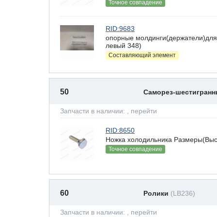
Точное совпадение
RID:9683
опорные молдинги(держатели)для
левый 348)
Составляющий элемент
50
Саморез-шестигран
Запчасти в наличии:
, перейти
RID:8650
Ножка холодильника Размеры(Высот
Точное совпадение
60
Ролики
(LB236)
Запчасти в наличии:
, перейти