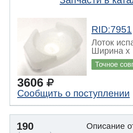
RID:7951
Лоток исп
Ширина х Г
Точное сов
3606
Сообщить о поступлении
190
Описание о