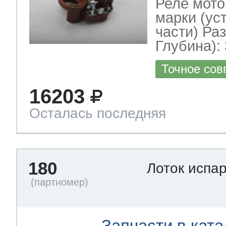
Реле мото
марки (ус
части) Ра
Глубина): 
Точное сов
16203
Осталась последняя
180
Лоток испа
Запчасти в ката