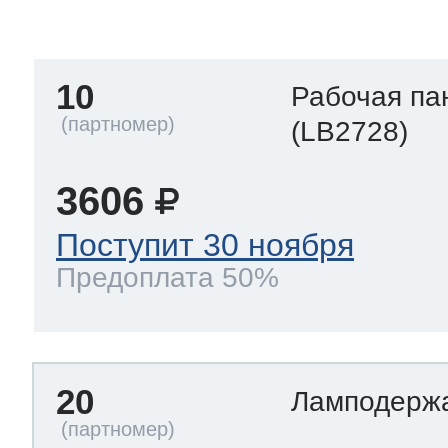
тва по уходу
10
Рабочая па
троника
(LB2728)
3606
и морозилок
Поступит 30 ноября
Предоплата 50%
и холод.камер
20
Ламподерж