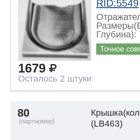
RID:5549
Отражате
Размеры(
Глубина): 
Точное сов
1679
Осталось 2 штуки
80
Крышка(кол
(LB463)