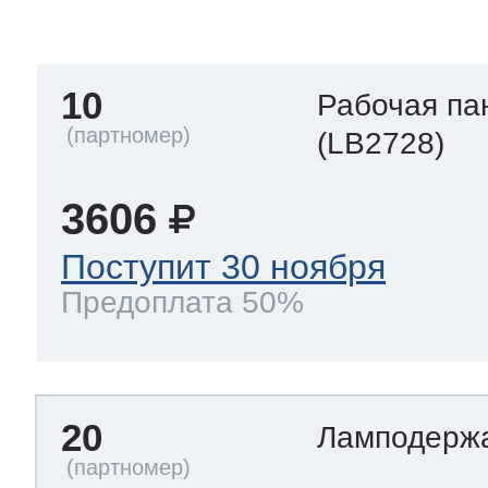
тва по уходу
10
Рабочая па
троника
(LB2728)
3606
и морозилок
Поступит 30 ноября
Предоплата 50%
и холод.камер
20
Ламподерж