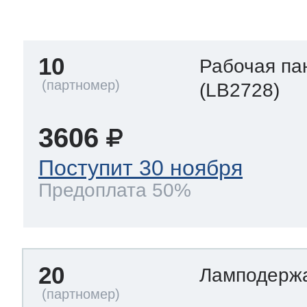
тва по уходу
10
Рабочая па
троника
(LB2728)
3606
и морозилок
Поступит 30 ноября
Предоплата 50%
и холод.камер
20
Ламподерж