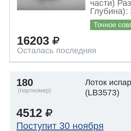
части) Ра
Глубина): 
Точное сов
16203
Осталась последняя
180
Лоток испа
(LB3573)
4512
Поступит 30 ноября