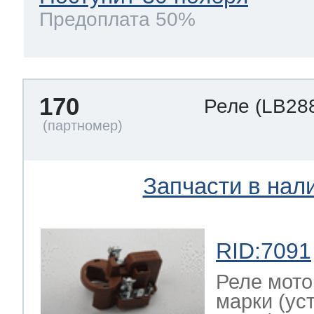
Предоплата 50%
170
Реле
(LB28
Запчасти в нал
RID:7091
Реле мото
марки (ус