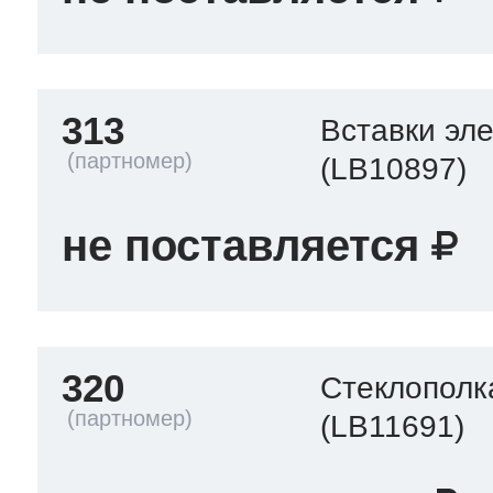
313
Вставки эл
(LB10897)
не поставляется
320
Стеклополк
(LB11691)