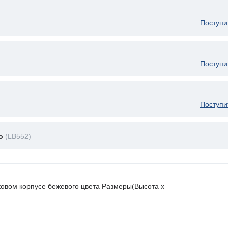
Поступи
Поступи
Поступи
до
(LB552)
ковом корпусе бежевого цвета Размеры(Высота х