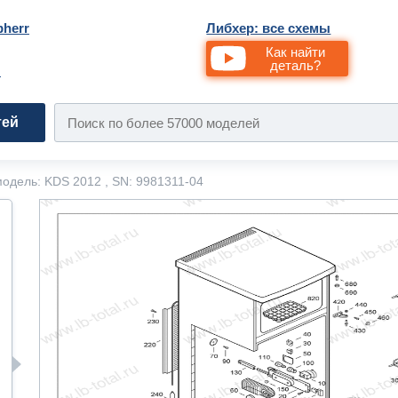
bherr
Либхер: все схемы
Как найти
деталь?
и
тей
одель: KDS 2012 , SN: 9981311-04