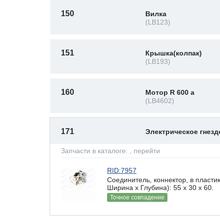
150
Вилка
(LB123)
151
Крышка(колпак)
(LB193)
160
Мотор R 600 a
(LB4602)
171
Электрическое гнез
Запчасти в каталоге:
, перейти
RID:7957
Соединитель, коннектор, в пласти
Ширина х Глубина): 55 x 30 х 60.
Точное совпадение