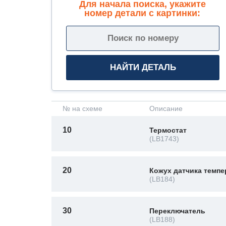
Для начала поиска, укажите
номер детали с картинки:
№ на схеме
Описание
10
Термостат
(LB1743)
20
Кожух датчика темп
(LB184)
30
Переключатель
(LB188)