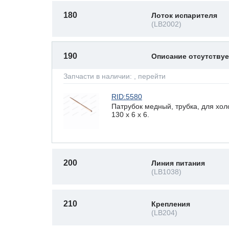
180
Лоток испарителя
(LB2002)
190
Описание отсутству
Запчасти в наличии:
, перейти
RID:5580
Патрубок медный, трубка, для хо
130 x 6 х 6.
200
Линия питания
(LB1038)
210
Крепления
(LB204)