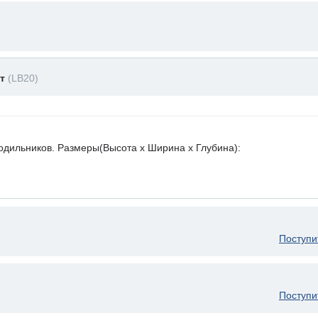
ет
(LB20)
лодильников. Размеры(Высота х Ширина х Глубина):
Поступи
Поступи