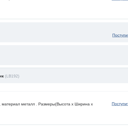
Поступи
ник
(LB192)
Поступи
, материал металл . Размеры(Высота х Ширина х