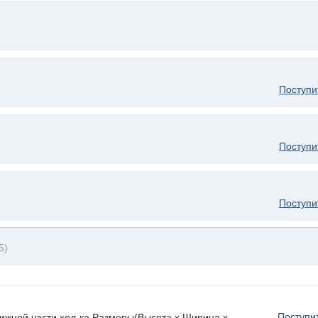
Поступи
Поступи
Поступи
5)
Поступи
нижней части хол-ка Размеры(Высота х Ширина х