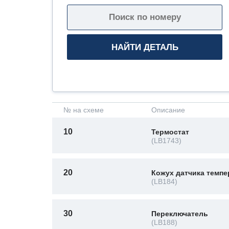
№ на схеме
Описание
10
Термостат
(LB1743)
20
Кожух датчика темп
(LB184)
30
Переключатель
(LB188)