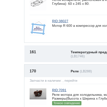
Глубина): 60 x 245 х 80.
RID:38027
Мотор R 600 a компрессор для хо
161
Температурный пред
(LB1746)
170
Реле
(LB288)
Запчасти в наличии:
, перейти
RID:7091
Реле мотора для холодильника, ма
Размеры(Высота х Ширина х Глубин
Точное совпадение