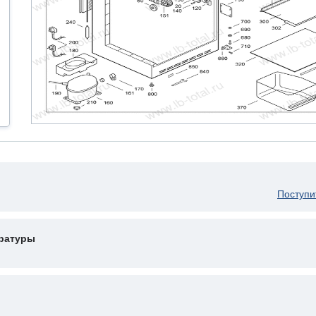
Поступи
ературы