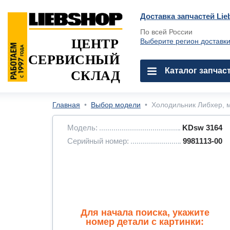
Доставка запчастей Lie
По всей России
ЦЕНТР
Выберите регион доставк
СЕРВИСНЫЙ
Каталог запчас
СКЛАД
Главная
•
Выбор модели
•
Холодильник Либхер, м
Модель:
KDsw 3164
Серийный номер:
9981113-00
Для начала поиска, укажите
номер детали с картинки: