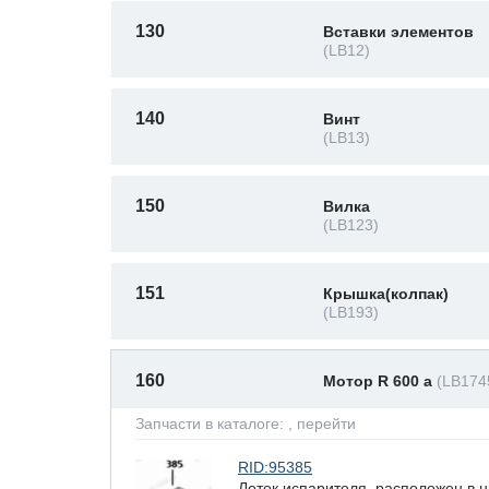
130
Вставки элементов
(LB12)
140
Винт
(LB13)
150
Вилка
(LB123)
151
Крышка(колпак)
(LB193)
160
Мотор R 600 a
(LB174
Запчасти в каталоге:
, перейти
RID:95385
Лоток испарителя, расположен в 