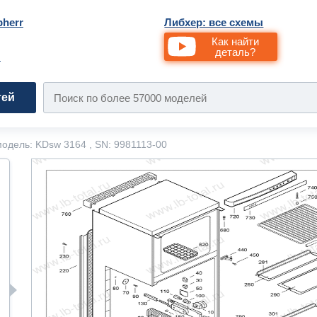
bherr
Либхер: все схемы
Как найти
деталь?
и
тей
одель: KDsw 3164 , SN: 9981113-00