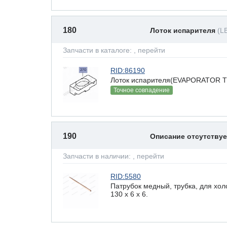
180
Лоток испарителя
(L
Запчасти в каталоге:
, перейти
RID:86190
Лоток испарителя(EVAPORATOR T
Точное совпадение
190
Описание отсутству
Запчасти в наличии:
, перейти
RID:5580
Патрубок медный, трубка, для хо
130 x 6 х 6.