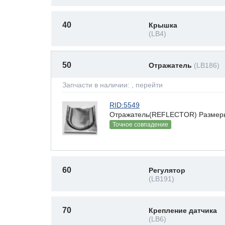
40
Крышка
(LB4)
50
Отражатель
(LB186)
Запчасти в наличии:
, перейти
RID:5549
Отражатель(REFLECTOR) Размеры(В
Точное совпадение
60
Регулятор
(LB191)
70
Крепление датчика
(LB6)