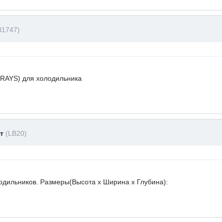
B1747)
RAYS) для холодильника
ет
(LB20)
лодильников. Размеры(Высота х Ширина х Глубина):