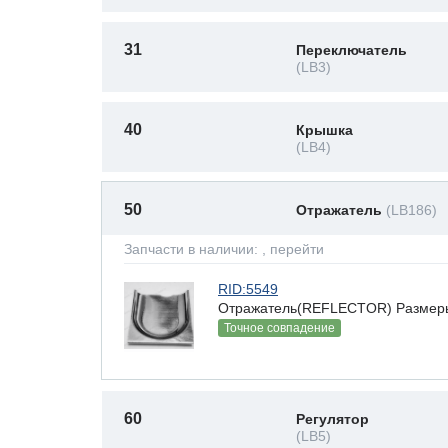
31
Переключатель
(LB3)
40
Крышка
(LB4)
50
Отражатель
(LB186)
Запчасти в наличии:
, перейти
RID:5549
Отражатель(REFLECTOR) Размеры(В
Точное совпадение
60
Регулятор
(LB5)