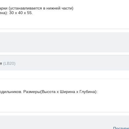
рки (устанавливается в нижней части)
а): 30 x 40 х 55.
ет
(LB20)
лодильников. Размеры(Высота х Ширина х Глубина):
Поступи