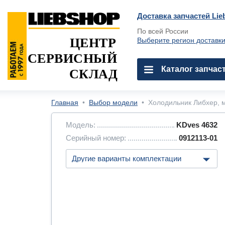
Доставка запчастей Lie
По всей России
ЦЕНТР
Выберите регион доставк
СЕРВИСНЫЙ
Каталог запчас
СКЛАД
Главная
•
Выбор модели
•
Холодильник Либхер, м
Модель:
KDves 4632
Серийный номер:
0912113-01