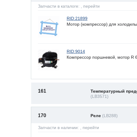
Запчасти в каталоге:
, перейти
RID:21899
Мотор (компрессор) для холодильн
RID:9014
Компрессор поршневой, мотор R 
161
Температурный пред
(LB3571)
170
Реле
(LB288)
Запчасти в наличии:
, перейти