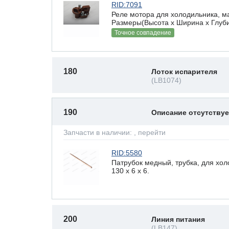
RID:7091
Реле мотора для холодильника, ма
Размеры(Высота х Ширина х Глубин
Точное совпадение
180
Лоток испарителя
(LB1074)
190
Описание отсутству
Запчасти в наличии:
, перейти
RID:5580
Патрубок медный, трубка, для хо
130 x 6 х 6.
200
Линия питания
(LB147)