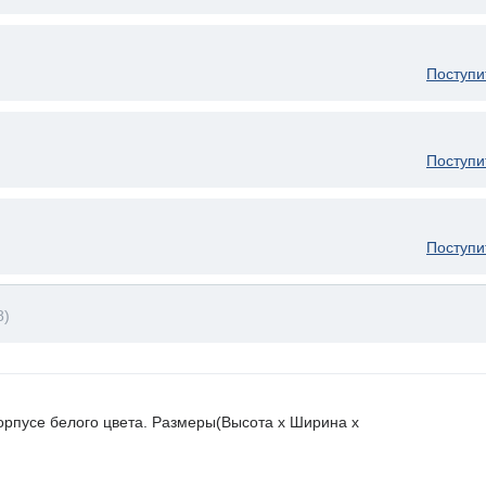
Поступи
Поступи
Поступи
8)
орпусе белого цвета. Размеры(Высота х Ширина х