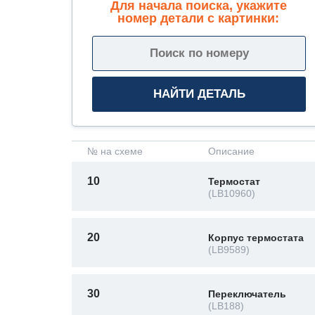
Для начала поиска, укажите
номер детали с картинки:
№ на схеме
Описание
10
Термостат
(LB10960)
20
Корпус термостата
(LB9589)
30
Переключатель
(LB188)