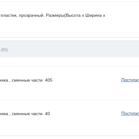
 пластик, прозрачный. Размеры(Высота х Ширина х
LB9)
Поступи
ика., сменные части. 405
Поступи
ика., сменные части. 40