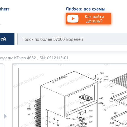
bherr
Либхер: все схемы
Как найти
деталь?
и
тей
одель: KDves 4632 , SN: 0912113-01