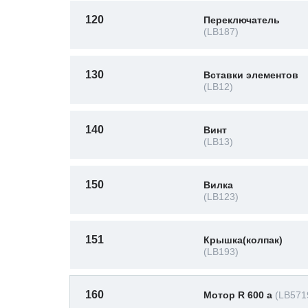
120
Переключатель
(LB187)
130
Вставки элементов
(LB12)
140
Винт
(LB13)
150
Вилка
(LB123)
151
Крышка(колпак)
(LB193)
160
Мотор R 600 a
(LB571