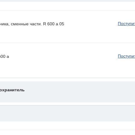
Поступи
ика, сменные части. R 600 a 05
Поступи
600 a
охранитель